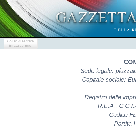
Avviso di rettifica
Errata corrige
COM
Sede legale: piazzal
Capitale sociale: E
Registro delle imp
R.E.A.: C.C.I
Codice Fi
Partita