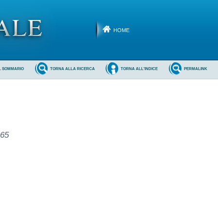
HOME
L SOMMARIO
TORNA ALLA RICERCA
TORNA ALL'INDICE
PERMALINK
965