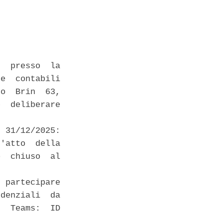
  presso  la

e  contabili

o  Brin  63,

  deliberare

 31/12/2025:

'atto  della

  chiuso  al

 partecipare

denziali  da

  Teams:  ID
