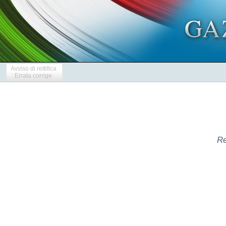
Avviso di rettifica
Errata corrige
Re