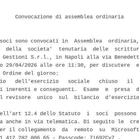
     Convocazione di assemblea ordinaria 

soci sono convocati in  Assemblea  ordinaria,
  della  societa'  tenutaria  delle  scrittur
 Gestioni S.r.l., in Napoli alla via Benedett
o 29/04/2026 alle ore 11:30, per discutere  e
 Ordine del giorno: 

io   dell'esercizio   sociale   chiuso   il  
i inerenti e conseguenti.  Esame  e  presa  d
l revisore  unico  sul  bilancio  d'esercizio
ell'art 12.4 dello Statuto  i  soci  possono 
a anche in via telematica. Di seguito le  cre
er il collegamento  da  remoto  su  Microsoft
1 412 282 806 65 - Passcode: 7i692Cv7 . 
