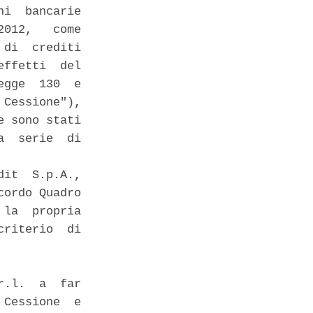
i  bancarie

012,   come

di  crediti

ffetti  del

gge  130  e

Cessione"),

 sono stati

  serie  di

it  S.p.A.,

ordo Quadro

la  propria

riterio  di

.l.  a  far

Cessione  e
