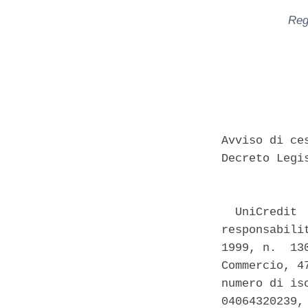
Reg
Avviso di ce
Decreto Legi
  UniCredit 
responsabili
1999, n.  13
Commercio, 4
numero di is
04064320239,