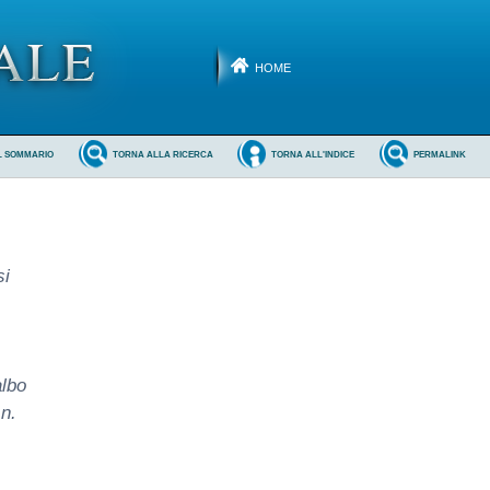
HOME
L SOMMARIO
TORNA ALLA RICERCA
TORNA ALL'INDICE
PERMALINK
si
albo
 n.