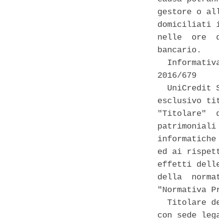
gestore o al
domiciliati 
nelle  ore  
bancario. 

  Informativ
2016/679 

  UniCredit 
esclusivo ti
"Titolare"  
patrimoniali
informatiche
ed ai rispet
effetti dell
della  norma
"Normativa P
  Titolare d
con sede leg