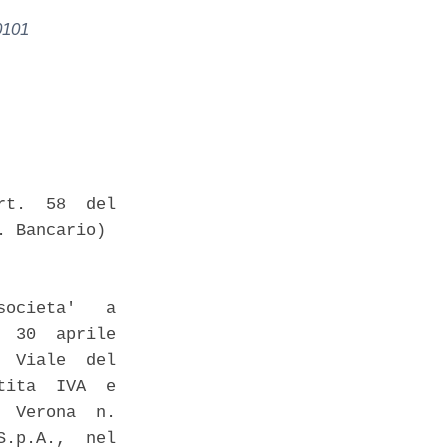
0101
t.  58  del

 Bancario) 

ocieta'   a

 30  aprile

 Viale  del

ita  IVA  e

 Verona  n.

.p.A.,  nel
