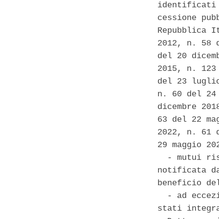
identificati
cessione pub
Repubblica I
2012, n. 58 
del 20 dicem
2015, n. 123
del 23 lugli
n. 60 del 24
dicembre 201
63 del 22 ma
2022, n. 61 
29 maggio 20
  - mutui ri
notificata d
beneficio de
  - ad eccez
stati integr