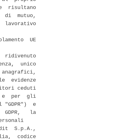
  risultano

 di  mutuo,

 lavorativo

lamento  UE

 ridivenuto

nza,  unico

anagrafici,

e  evidenze

tori ceduti

e  per  gli

 "GDPR")  e

 GDPR,   la

rsonali 

it  S.p.A.,

ia,  codice
