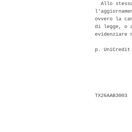
  Allo stess
l'aggiorname
ovvero la ca
di legge, o 
evidenziare 
p. UniCredit
            
            
            