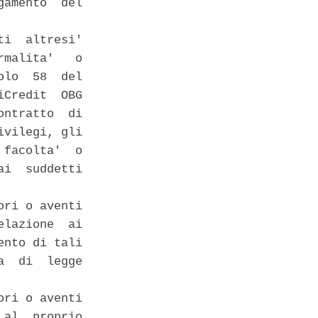
amento  del

i  altresi'

malita'   o

lo  58  del

Credit  OBG

ntratto  di

vilegi, gli

facolta'  o

i  suddetti

ri o aventi

lazione  ai

nto di tali

  di  legge

ri o aventi

al  proprio
