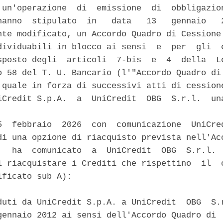
 un'operazione  di  emissione  di  obbligazion
hanno  stipulato  in   data   13   gennaio   2
nte modificato, un Accordo Quadro di Cessione 
dividuabili in blocco ai sensi  e  per  gli  e
sposto degli  articoli  7-bis  e  4  della  Le
o 58 del T. U. Bancario (l'"Accordo Quadro di 
 quale in forza di successivi atti di cessione
iCredit S.p.A.  a  UniCredit  OBG  S.r.l.  una
5  febbraio  2026  con  comunicazione  UniCred
di una opzione di riacquisto prevista nell'Acc
,  ha  comunicato  a  UniCredit  OBG  S.r.l.  
i riacquistare i Crediti che rispettino  il  c
ficato sub A): 

duti da UniCredit S.p.A. a UniCredit  OBG  S.r
gennaio 2012 ai sensi dell'Accordo Quadro di  