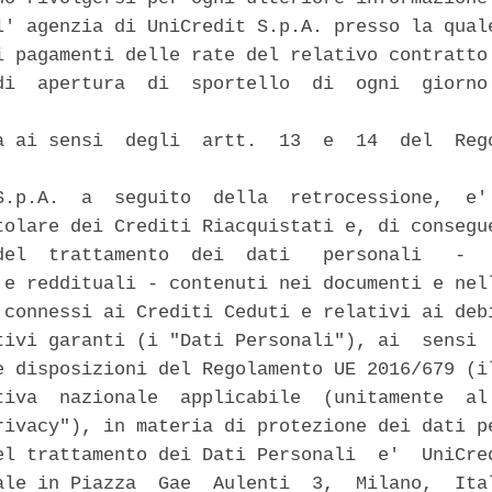
l' agenzia di UniCredit S.p.A. presso la quale
i pagamenti delle rate del relativo contratto 
di  apertura  di  sportello  di  ogni  giorno 
a ai sensi  degli  artt.  13  e  14  del  Rego
S.p.A.  a  seguito  della  retrocessione,  e' 
tolare dei Crediti Riacquistati e, di consegue
del  trattamento  dei  dati   personali   -   
 e reddituali - contenuti nei documenti e nell
 connessi ai Crediti Ceduti e relativi ai debi
tivi garanti (i "Dati Personali"), ai  sensi  
e disposizioni del Regolamento UE 2016/679 (il
tiva  nazionale  applicabile  (unitamente  al 
rivacy"), in materia di protezione dei dati pe
el trattamento dei Dati Personali  e'  UniCred
ale in Piazza  Gae  Aulenti  3,  Milano,  Ital