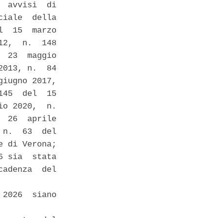
 avvisi  di

iale  della

  15  marzo

2,  n.  148

 23  maggio

013, n.  84

iugno 2017,

45  del  15

o 2020,  n.

 26  aprile

n.  63  del

 di Verona; 

 sia  stata

adenza  del

2026  siano
