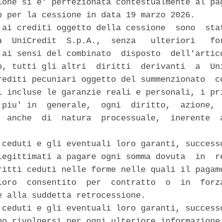
ione si e' perfezionata contestualmente al pag
o per la cessione in data 19 marzo 2026. 

 ai crediti oggetto della cessione  sono  stat
a  UniCredit  S.p.A.,  senza   ulteriori   for
 ai sensi del combinato  disposto  dell'artico
o, tutti gli altri  diritti  derivanti  a  Uni
rediti pecuniari oggetto del summenzionato  co
i incluse le garanzie reali e personali, i pri
 piu' in  generale,  ogni  diritto,  azione,  
  anche  di  natura  processuale,  inerente  a
 ceduti e gli eventuali loro garanti, successo
legittimati a pagare ogni somma dovuta  in  re
ritti ceduti nelle forme nelle quali il pagame
loro  consentito  per  contratto  o  in  forza
e alla suddetta retrocessione. 

 ceduti e gli eventuali loro garanti, successo
no rivolgersi per ogni ulteriore informazione 