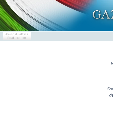
Avviso di rettifica
Errata corrige
I
Soc
de