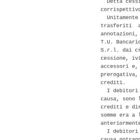
  Detta cess
corrispettiv
  Unitamente
trasferiti  
annotazioni,
T.U. Bancari
S.r.l. dai c
cessione, iv
accessori e,
prerogativa,
crediti. 

  I debitori
causa, sono 
crediti e di
somme era a 
anteriorment
  I debitori
causa potran