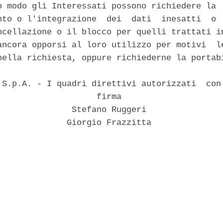
o modo gli Interessati possono richiedere la  
nto o l'integrazione  dei  dati  inesatti  o  
ncellazione o il blocco per quelli trattati in
ancora opporsi al loro utilizzo per motivi  le
nella richiesta, oppure richiederne la portabi
 S.p.A. - I quadri direttivi autorizzati  con 
                    firma 

               Stefano Ruggeri 

              Giorgio Frazzitta 
