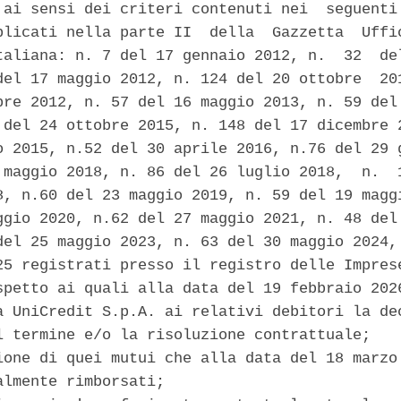
 ai sensi dei criteri contenuti nei  seguenti 
blicati nella parte II  della  Gazzetta  Uffic
taliana: n. 7 del 17 gennaio 2012, n.  32  del
del 17 maggio 2012, n. 124 del 20 ottobre  201
bre 2012, n. 57 del 16 maggio 2013, n. 59 del 
 del 24 ottobre 2015, n. 148 del 17 dicembre 2
o 2015, n.52 del 30 aprile 2016, n.76 del 29 g
 maggio 2018, n. 86 del 26 luglio 2018,  n.  1
8, n.60 del 23 maggio 2019, n. 59 del 19 maggi
ggio 2020, n.62 del 27 maggio 2021, n. 48 del 
del 25 maggio 2023, n. 63 del 30 maggio 2024, 
25 registrati presso il registro delle Imprese
spetto ai quali alla data del 19 febbraio 2026
a UniCredit S.p.A. ai relativi debitori la dec
l termine e/o la risoluzione contrattuale; 

ione di quei mutui che alla data del 18 marzo 
almente rimborsati; 
