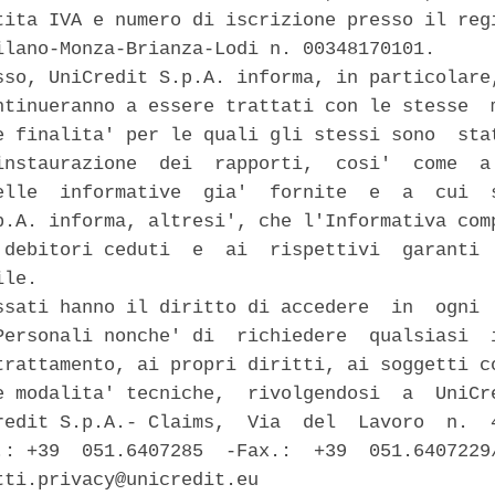
tita IVA e numero di iscrizione presso il regi
ilano-Monza-Brianza-Lodi n. 00348170101. 

sso, UniCredit S.p.A. informa, in particolare,
ntinueranno a essere trattati con le stesse  m
e finalita' per le quali gli stessi sono  stat
instaurazione  dei  rapporti,  cosi'  come  a 
elle  informative  gia'  fornite  e  a  cui  s
p.A. informa, altresi', che l'Informativa comp
 debitori ceduti  e  ai  rispettivi  garanti  
le. 

ssati hanno il diritto di accedere  in  ogni  
Personali nonche' di  richiedere  qualsiasi  i
trattamento, ai propri diritti, ai soggetti co
e modalita' tecniche,  rivolgendosi  a  UniCre
redit S.p.A.- Claims,  Via  del  Lavoro  n.  4
.: +39  051.6407285  -Fax.:  +39  051.6407229/
tti.privacy@unicredit.eu 
