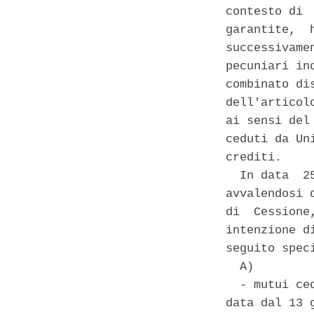
contesto di 
garantite,  
successivame
pecuniari in
combinato di
dell'articol
ai sensi del
ceduti da Un
crediti. 

  In data  2
avvalendosi 
di  Cessione
intenzione d
seguito speci
  A) 

  - mutui ce
data dal 13 