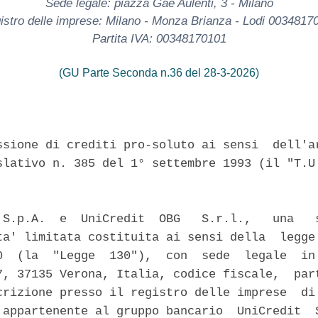
Sede legale: piazza Gae Aulenti, 3 - Milano
istro delle imprese: Milano - Monza Brianza - Lodi 0034817
Partita IVA: 00348170101
(GU Parte Seconda n.36 del 28-3-2026)
ssione di crediti pro-soluto ai sensi  dell'ar
slativo n. 385 del 1° settembre 1993 (il "T.U.
 S.p.A.  e  UniCredit  OBG   S.r.l.,   una   s
ta' limitata costituita ai sensi della  legge 
0  (la  "Legge  130"),  con  sede  legale  in 
7, 37135 Verona, Italia, codice fiscale,  part
crizione presso il registro delle imprese  di 
 appartenente al gruppo bancario  UniCredit  S