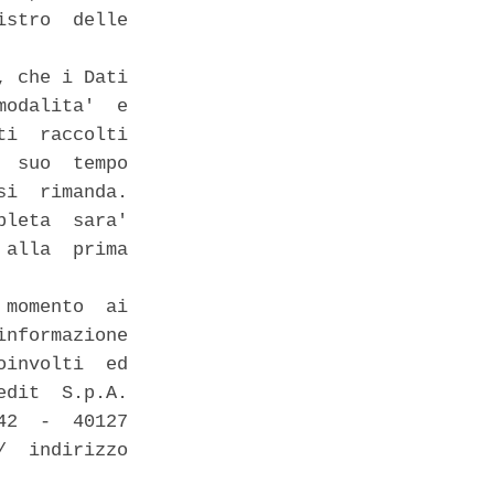
stro  delle

 che i Dati

odalita'  e

i  raccolti

 suo  tempo

i  rimanda.

leta  sara'

alla  prima

momento  ai

nformazione

involti  ed

dit  S.p.A.

2  -  40127

  indirizzo
