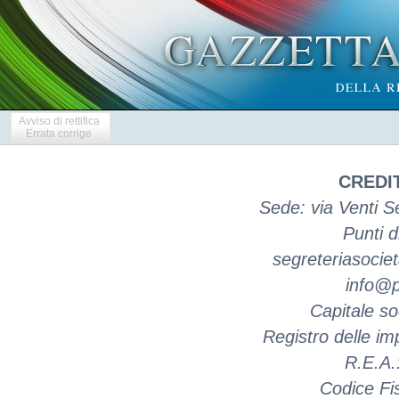
Avviso di rettifica
Errata corrige
CREDIT
Sede: via Venti 
Punti d
segreteriasociet
info@pe
Capitale so
Registro delle 
R.E.A
Codice Fi