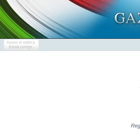
Avviso di rettifica
Errata corrige
Reg