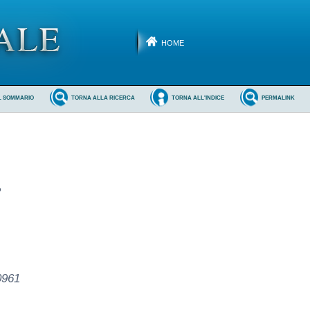
HOME
L SOMMARIO
TORNA ALLA RICERCA
TORNA ALL'INDICE
PERMALINK
2
0961