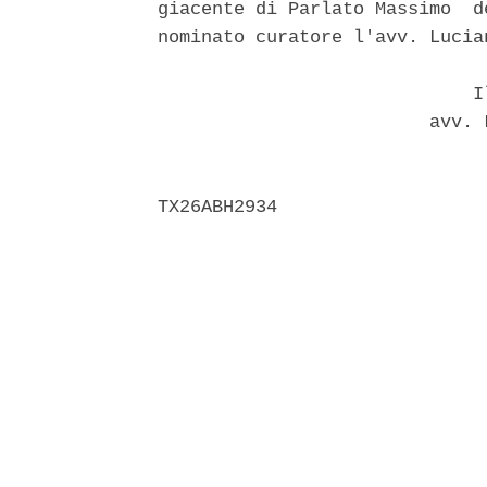
giacente di Parlato Massimo  d
nominato curatore l'avv. Lucian
                             Il
                         avv. 