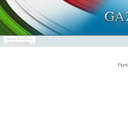
Avviso di rettifica
Errata corrige
Punt
            