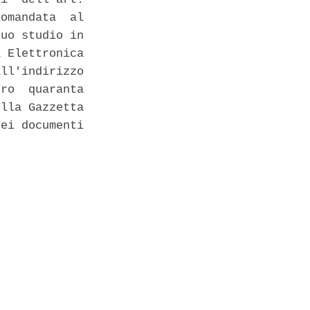
omandata  al

uo studio in

 Elettronica

ll'indirizzo

ro  quaranta

lla Gazzetta

ei documenti
