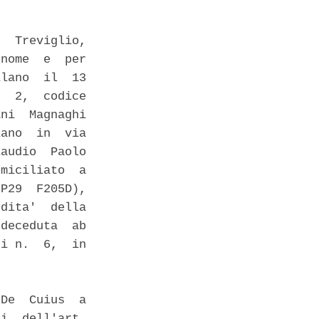
  Treviglio,

nome  e  per

lano  il  13

  2,  codice

ni  Magnaghi

ano  in  via

audio  Paolo

miciliato  a

P29  F205D),

dita'  della

deceduta  ab

i n.  6,  in

De  Cuius  a

i  dell'art.
