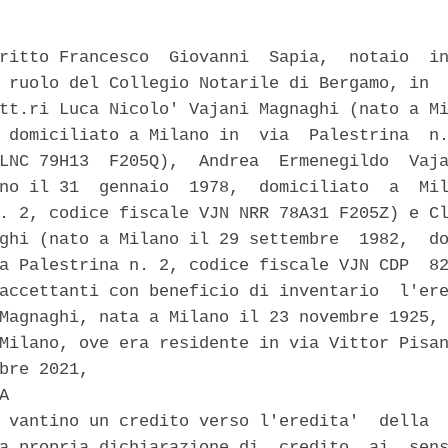
ritto Francesco  Giovanni  Sapia,  notaio  in
 ruolo del Collegio Notarile di Bergamo, in  
tt.ri Luca Nicolo' Vajani Magnaghi (nato a Mi
 domiciliato a Milano in  via  Palestrina  n.
LNC 79H13  F205Q),  Andrea  Ermenegildo  Vaja
no il 31  gennaio  1978,  domiciliato  a  Mil
. 2, codice fiscale VJN NRR 78A31 F205Z) e Cl
ghi (nato a Milano il 29 settembre  1982,  do
a Palestrina n. 2, codice fiscale VJN CDP  82
accettanti con beneficio di inventario  l'ere
Magnaghi, nata a Milano il 23 novembre 1925, 
Milano, ove era residente in via Vittor Pisan
bre 2021, 

A 

 vantino un credito verso l'eredita'  della  
a propria dichiarazione di  credito  ai  sens