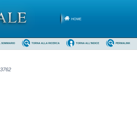
HOME
L SOMMARIO
TORNA ALLA RICERCA
TORNA ALL'INDICE
PERMALINK
63762