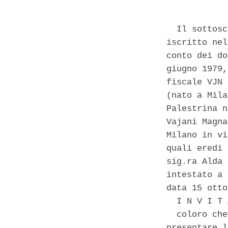
  Il sottosc
iscritto nel
conto dei do
giugno 1979,
fiscale VJN 
(nato a Mila
Palestrina n
Vajani Magna
Milano in vi
quali eredi 
sig.ra Alda 
intestato a 
data 15 otto
  I N V I T 
  coloro che
presentare l