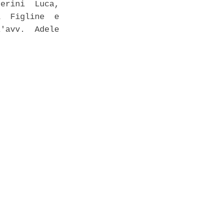
erini  Luca,

  Figline  e

'avv.  Adele
