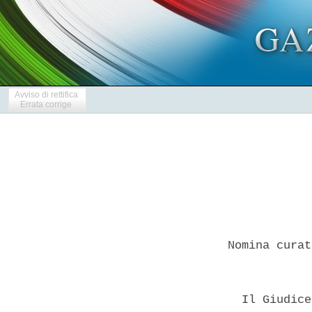
Avviso di rettifica
Errata corrige
Nomina curat
  Il Giudice