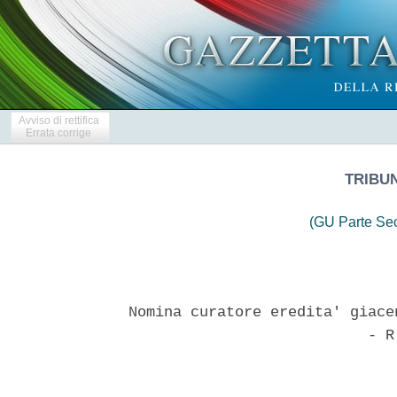
Avviso di rettifica
Errata corrige
TRIBUN
(GU Parte Se
Nomina curatore eredita' giace
                           - R.