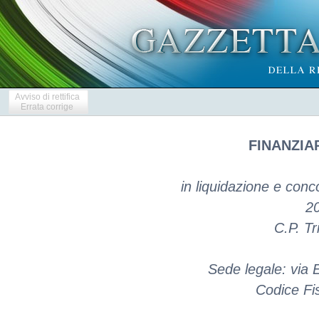
Avviso di rettifica
Errata corrige
FINANZIAR
in liquidazione e con
20
C.P. Tr
Sede legale: via 
Codice Fi