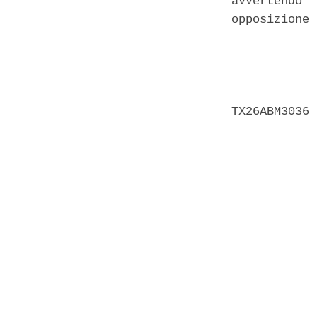
avvertendo  
opposizione 
            