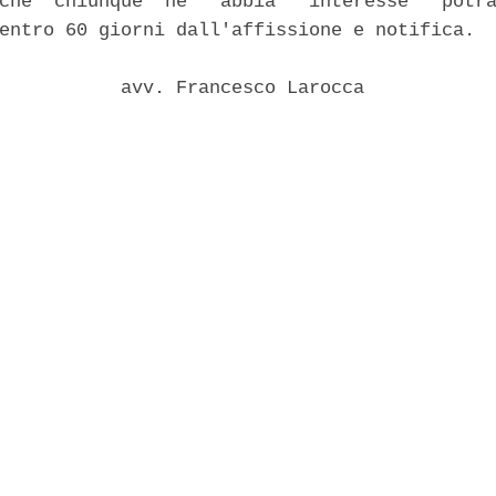
che  chiunque  ne   abbia   interesse   potra
entro 60 giorni dall'affissione e notifica. 

           avv. Francesco Larocca 
