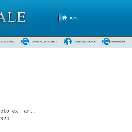
HOME
L SOMMARIO
TORNA ALLA RICERCA
TORNA ALL'INDICE
PERMALINK
eto ex  art.

024 
