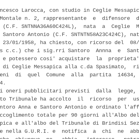
ncesco Larocca, con studio in Ceglie Messapic
Montale n. 2, rappresentante  e  difensore  d
 (C.F. SNTNNA36A60C424L),  nata  a  Ceglie  M
 Santoro Antonio (C.F. SNTNTN58A23C424C), nat
 23/01/1958, ha chiesto, con ricorso del  08/
s c.c.) che i sig.rri Santoro  Annna  e  Sant
 e potessero cosi' acquistare  la  proprieta'
 di Ceglie Messapica alla c.da Spasimato,  ri
eni  di  quel  Comune  alla  partita  14634, 
4. 

i oneri pubblicitari previsti  dalla  legge, 
to Tribunale ha accolto  il  ricorso  per  us
ntoro Anna e Santoro Antonio e ordinato l'aff
ccoglimento totale per 90 giorni all'Albo del
pica e all'albo del Tribunale di Brindisi Sez
e nella G.U.R.I. e  notifica  a  chi  ne  abb