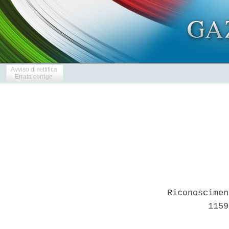
Avviso di rettifica
Errata corrige
Riconoscimen
        1159