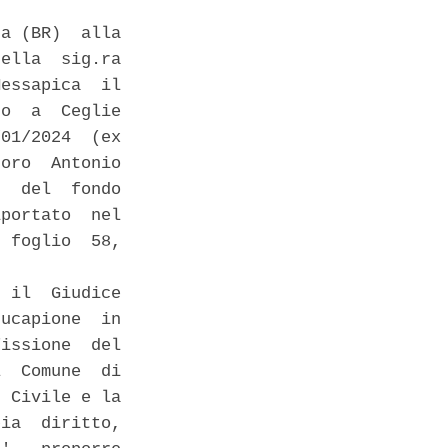
a (BR)  alla

ella  sig.ra

essapica  il

o  a  Ceglie

01/2024  (ex

oro  Antonio

  del  fondo

portato  nel

 foglio  58,

 il  Giudice

ucapione  in

issione  del

  Comune  di

 Civile e la

ia  diritto,
