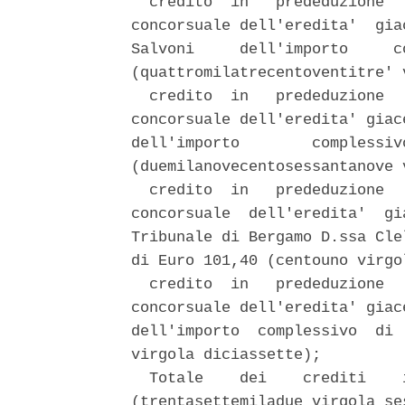
  credito  in   prededuzione  
concorsuale dell'eredita'  gia
Salvoni     dell'importo     c
(quattromilatrecentoventitre' 
  credito  in   prededuzione  
concorsuale dell'eredita' giac
dell'importo        complessiv
(duemilanovecentosessantanove 
  credito  in   prededuzione  
concorsuale  dell'eredita'  gi
Tribunale di Bergamo D.ssa Cle
di Euro 101,40 (centouno virgo
  credito  in   prededuzione  
concorsuale dell'eredita' giac
dell'importo  complessivo  di 
virgola diciassette); 

  Totale    dei    crediti    
(trentasettemiladue virgola ses