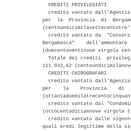
  CREDITI PRIVILEGIATI 

  credito vantato dall'Agenzia
per  la  Provincia  di  Bergam
(centoundicimilasettecentotre'
  credito vantato da  "Consorz
Bergamasca"    dell'ammontare 
(duecentoventinove virgola zero
  Totale dei crediti  privileg
111.932,62 (centoundicimilanov
  CREDITI CHIROGRAFARI 

  credito vantato dall'Agenzia
per    la    Provincia    di  
(ottantaduemilatrecentocinquan
  credito vantato dal "Condomi
(ottocentodiciannove virgola tr
  credito vantato dalle signor
quali eredi legittime della si