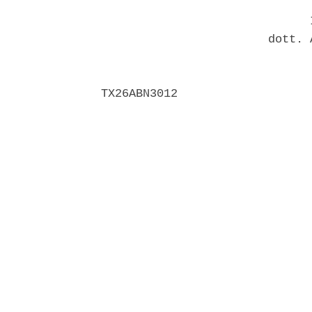
                              I
                        dott. 