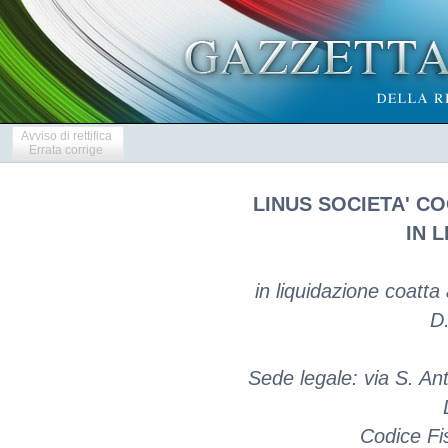
Avviso di rettifica
Errata corrige
LINUS SOCIETA' C
IN 
in liquidazione coatt
D
Sede legale: via S. Ant
Codice Fi