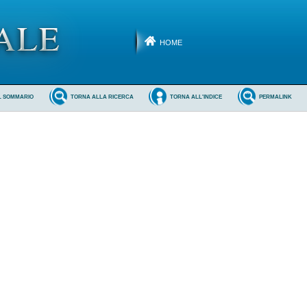
HOME
L SOMMARIO
TORNA ALLA RICERCA
TORNA ALL'INDICE
PERMALINK