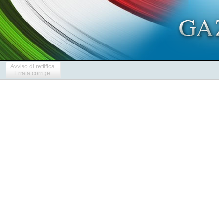
Avviso di rettifica
Errata corrige