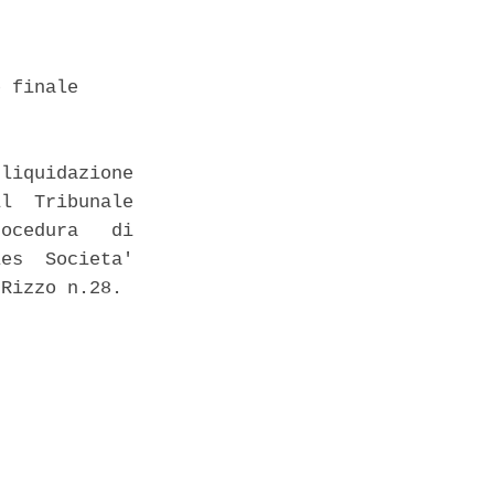
 finale 

liquidazione

l  Tribunale

ocedura   di

es  Societa'

Rizzo n.28. 
