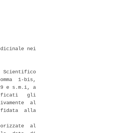
dicinale nei

 Scientifico

omma  1-bis,

9 e s.m.i, a

ficati   gli

ivamente  al

fidata  alla

orizzate  al
