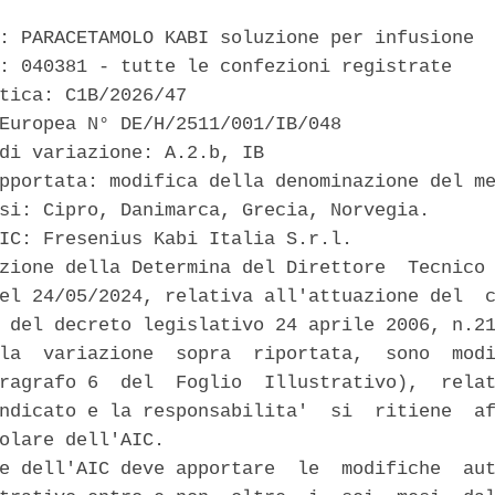
: PARACETAMOLO KABI soluzione per infusione 

: 040381 - tutte le confezioni registrate 

tica: C1B/2026/47 

Europea N° DE/H/2511/001/IB/048 

di variazione: A.2.b, IB 

pportata: modifica della denominazione del me
si: Cipro, Danimarca, Grecia, Norvegia. 

IC: Fresenius Kabi Italia S.r.l. 

zione della Determina del Direttore  Tecnico 
el 24/05/2024, relativa all'attuazione del  c
 del decreto legislativo 24 aprile 2006, n.21
la  variazione  sopra  riportata,  sono  modi
ragrafo 6  del  Foglio  Illustrativo),  relat
ndicato e la responsabilita'  si  ritiene  af
olare dell'AIC. 

e dell'AIC deve apportare  le  modifiche  aut