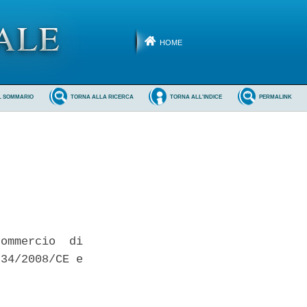
HOME
L SOMMARIO
TORNA ALLA RICERCA
TORNA ALL'INDICE
PERMALINK
ommercio  di

34/2008/CE e
