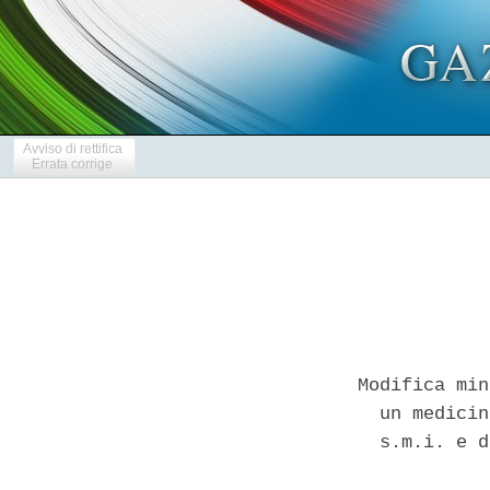
Avviso di rettifica
Errata corrige
Modifica min
  un medicin
  s.m.i. e d