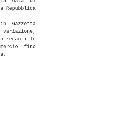
la  data  di

a Repubblica

in  Gazzetta

 variazione,

n recanti le

mercio  fino

a. 
