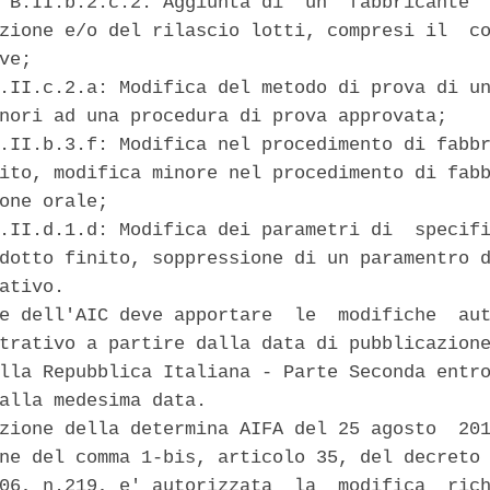
 B.II.b.2.c.2: Aggiunta di  un  fabbricante  
zione e/o del rilascio lotti, compresi il  co
ve; 

.II.c.2.a: Modifica del metodo di prova di un
nori ad una procedura di prova approvata; 

.II.b.3.f: Modifica nel procedimento di fabbr
ito, modifica minore nel procedimento di fabb
one orale; 

.II.d.1.d: Modifica dei parametri di  specifi
dotto finito, soppressione di un paramentro d
ativo. 

e dell'AIC deve apportare  le  modifiche  aut
trativo a partire dalla data di pubblicazione
lla Repubblica Italiana - Parte Seconda entro
alla medesima data. 

zione della determina AIFA del 25 agosto  201
ne del comma 1-bis, articolo 35, del decreto 
06, n.219, e' autorizzata  la  modifica  rich