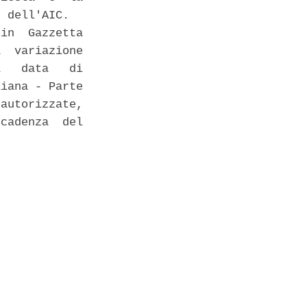
 dell'AIC. 

in  Gazzetta

  variazione

   data   di

iana - Parte

autorizzate,

cadenza  del
