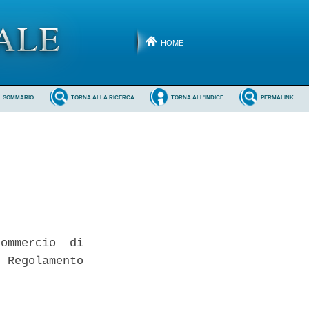
HOME
L SOMMARIO
TORNA ALLA RICERCA
TORNA ALL'INDICE
PERMALINK
ommercio  di

 Regolamento
