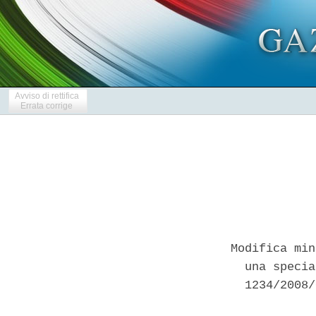
Avviso di rettifica
Errata corrige
Modifica min
  una specia
  1234/2008/