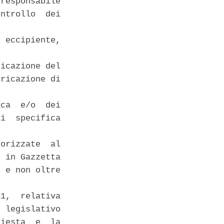
responsabile

ntrollo  dei

 eccipiente,

icazione del

ricazione di

ca  e/o  dei

i  specifica

orizzate  al

 in Gazzetta

 e non oltre

1,  relativa

 legislativo

iesta  e  la
