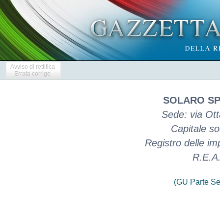
Avviso di rettifica
Errata corrige
SOLARO SP
Sede: via Ott
Capitale so
Registro delle i
R.E.A.
(GU Parte Se