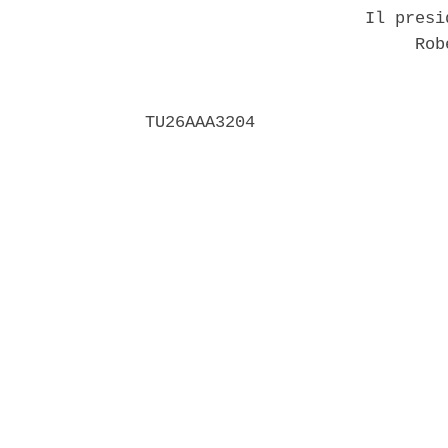
                      Il presi
                           Robe