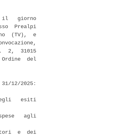
il   giorno

so  Prealpi

o  (TV),  e

nvocazione,

  2,  31015

Ordine  del

31/12/2025:

gli   esiti

pese   agli

ori  e  dei
