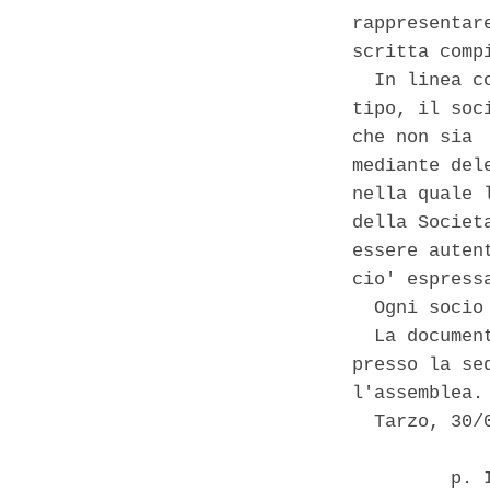
rappresentar
scritta comp
  In linea c
tipo, il soc
che non sia 
mediante del
nella quale 
della Societ
essere auten
cio' espress
  Ogni socio
  La documen
presso la se
l'assemblea. 
  Tarzo, 30/0
         p. 