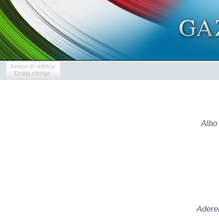
Avviso di rettifica
Errata corrige
Albo
Adere