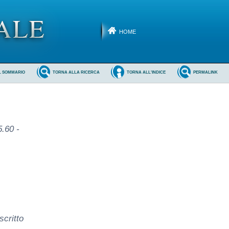
HOME
L SOMMARIO
TORNA ALLA RICERCA
TORNA ALL'INDICE
PERMALINK
.60 -
critto