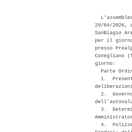
  L'assemble
29/04/2026, 
SanBiagio Ar
per il giorn
presso Preal
Conegliano (
giorno: 

  Parte Ordin
  1.  Presen
deliberazion
  2.  Govern
dell'autoval
  3.  Determ
Amministrato
  4.  Polizz