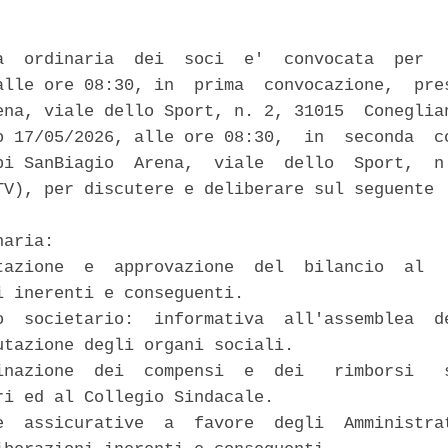
a  ordinaria  dei  soci  e'  convocata  per   
alle ore 08:30, in  prima  convocazione,  pres
ena, viale dello Sport, n. 2, 31015  Coneglian
o 17/05/2026, alle ore 08:30,  in  seconda  co
pi SanBiagio  Arena,  viale  dello  Sport,  n.
TV), per discutere e deliberare sul seguente  
aria: 

tazione  e  approvazione  del  bilancio  al   
i inerenti e conseguenti. 

o  societario:  informativa  all'assemblea  de
utazione degli organi sociali. 

inazione  dei  compensi  e  dei   rimborsi   s
ri ed al Collegio Sindacale. 

e  assicurative  a  favore  degli  Amministrat