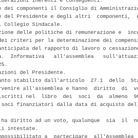
iberazioni inerenti e conseguenti. 

e dei componenti il Consiglio di Amministrazio
e del Presidente e degli altri  componenti,  e
l Collegio Sindacale. 

zione delle politiche di remunerazione e  ince
dei criteri per la determinazione dei compensi
anticipata del rapporto di lavoro o cessazione
a.  Informativa   all'assemblea   sull'attuazi
5. 

azioni del Presidente. 

anto stabilito dall'articolo  27.1  dello  Sta
rvenire all'assemblea e hanno  diritto  di  vo
iscritti nel  libro  dei  soci  da  almeno  90
 soci finanziatori dalla data di acquisto dell
 ha diritto ad un voto, qualunque  sia  il  nu
i intestate. 

mpossibilitato a  partecipare  all'Assemblea  