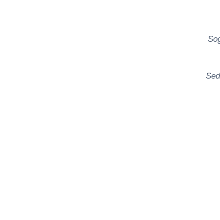
Sog
Sed
            