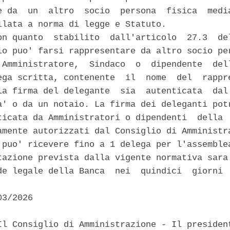
e da  un  altro  socio  persona  fisica  media
ilata a norma di legge e Statuto. 

on quanto  stabilito  dall'articolo  27.3  del
io puo' farsi rappresentare da altro socio per
 Amministratore,  Sindaco  o  dipendente  dell
ega scritta, contenente  il  nome  del  rappre
la firma del delegante  sia  autenticata  dal 
a' o da un notaio. La firma dei deleganti potr
ticata da Amministratori o dipendenti  della  
amente autorizzati dal Consiglio di Amministra
 puo' ricevere fino a 1 delega per l'assemblea
tazione prevista dalla vigente normativa sara'
de legale della Banca  nei  quindici  giorni  


3/2026 

Il Consiglio di Amministrazione - Il president