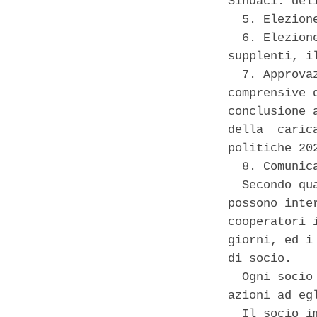
Sindaci: del
  5. Elezion
  6. Elezion
supplenti, i
  7. Approva
comprensive 
conclusione 
della  caric
politiche 202
  8. Comunic
  Secondo qu
possono inte
cooperatori 
giorni, ed i
di socio. 

  Ogni socio
azioni ad egl
  Il socio i