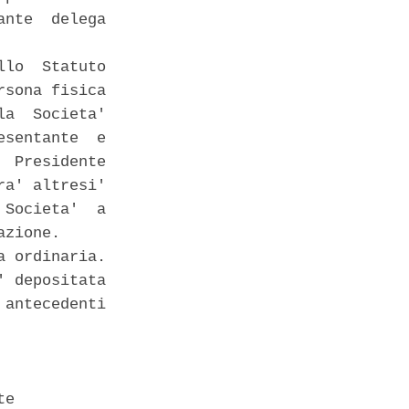
nte  delega

lo  Statuto

sona fisica

a  Societa'

sentante  e

 Presidente

a' altresi'

Societa'  a

zione. 

 ordinaria. 

 depositata

antecedenti

e 
