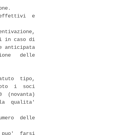
ne. 

ffettivi  e

ntivazione,

 in caso di

 anticipata

one   delle

tuto  tipo,

to  i  soci

  (novanta)

a  qualita'

mero  delle

puo'  farsi
