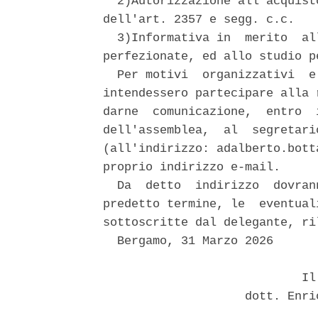
  2)Autorizzazione all'acquist
dell'art. 2357 e segg. c.c. 

  3)Informativa in  merito  al
perfezionate, ed allo studio p
  Per motivi  organizzativi  e
intendessero partecipare alla 
darne  comunicazione,  entro  
dell'assemblea,  al  segretari
(all'indirizzo: adalberto.bott
proprio indirizzo e-mail. 

  Da  detto  indirizzo  dovran
predetto termine, le  eventual
sottoscritte dal delegante, ri
  Bergamo, 31 Marzo 2026 

                            Il 
                    dott. Enri