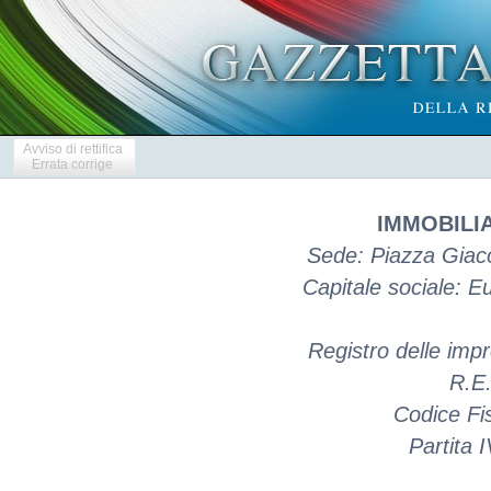
Avviso di rettifica
Errata corrige
IMMOBILIA
Sede: Piazza Giac
Capitale sociale: 
Registro delle im
R.E
Codice Fi
Partita 