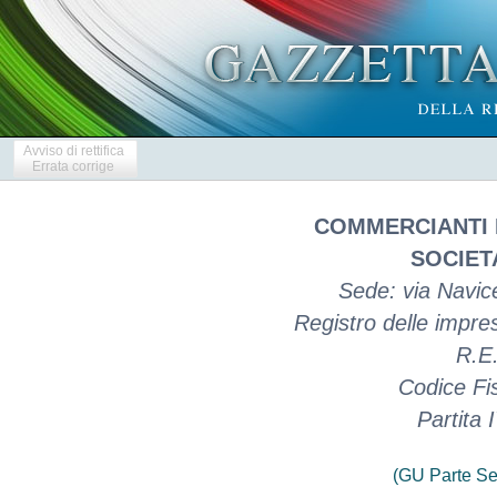
Avviso di rettifica
Errata corrige
COMMERCIANTI 
SOCIET
Sede: via Navice
Registro delle impr
R.E
Codice Fi
Partita
(GU Parte Se