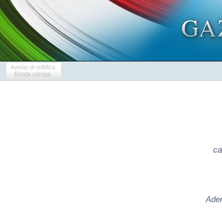
Avviso di rettifica
Errata corrige
ca
Ader