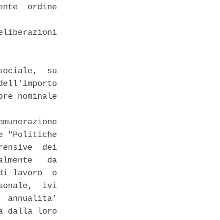
nte  ordine

liberazioni

ociale,  su

ell'importo

re nominale

munerazione

 "Politiche

ensive  dei

lmente   da

i lavoro  o

onale,  ivi

 annualita'

 dalla loro
