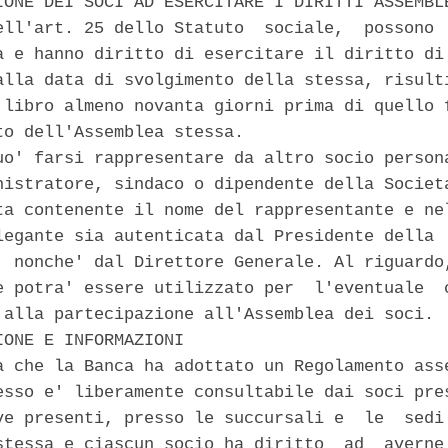
IONE DEI SOCI AD ESERCITARE I DIRITTI ASSEMBLE
ell'art. 25 dello Statuto  sociale,  possono  
a e hanno diritto di esercitare il diritto di 
alla data di svolgimento della stessa, risulti
 libro almeno novanta giorni prima di quello f
to dell'Assemblea stessa. 

uo' farsi rappresentare da altro socio persona
nistratore, sindaco o dipendente della Societa
ta contenente il nome del rappresentante e nel
legante sia autenticata dal Presidente della  
, nonche' dal Direttore Generale. Al riguardo,
e potra' essere utilizzato per  l'eventuale  c
 alla partecipazione all'Assemblea dei soci. 

IONE E INFORMAZIONI 

a che la Banca ha adottato un Regolamento asse
esso e' liberamente consultabile dai soci pres
ve presenti, presso le succursali e  le  sedi 
stessa e ciascun socio ha diritto  ad  averne 