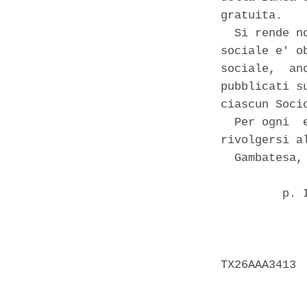
gratuita. 

  Si rende n
sociale e' o
sociale,  an
pubblicati s
ciascun Soci
  Per ogni  
rivolgersi a
  Gambatesa, 
         p. 
            