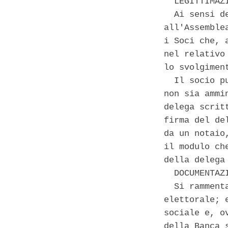
  LEGITTIMAZ
  Ai sensi d
all'Assemble
i Soci che, 
nel relativo
lo svolgimen
  Il socio p
non sia ammi
delega scrit
firma del de
da un notaio
il modulo ch
della delega
  DOCUMENTAZ
  Si ramment
elettorale; 
sociale e, o
della Banca 