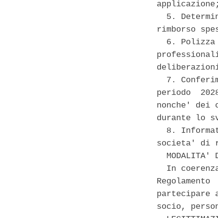
applicazione;
  5. Determi
rimborso spe
  6. Polizza
professional
deliberazioni
  7. Conferi
periodo  202
nonche' dei 
durante lo s
  8. Informa
societa' di 
  MODALITA' 
  In coerenz
Regolamento 
partecipare 
socio, perso