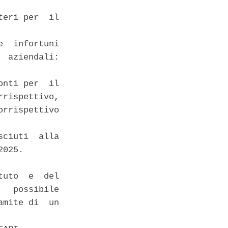
eri per  il

  infortuni

 aziendali:

nti per  il

rispettivo,

rrispettivo

ciuti  alla

025. 

uto  e  del

  possibile

mite di  un
