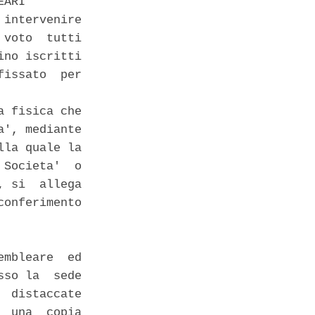
ARI 

intervenire

voto  tutti

no iscritti

issato  per

 fisica che

', mediante

la quale la

Societa'  o

 si  allega

onferimento

mbleare  ed

so la  sede

 distaccate

 una  copia
