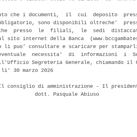
oto che i documenti,  il  cui  deposito  press
bbligatorio, sono disponibili oltreche'  press
che  presso  le  filiali,  le  sedi  distaccat
ul sito internet della Banca  (www.bccgambates
o li puo' consultare e scaricare per stamparli
eventuale  necessita'  di  informazioni  i  So
ll'Ufficio Segreteria Generale, chiamando il 0
li' 30 marzo 2026 

Il consiglio di amministrazione - Il president
            dott. Pasquale Abiuso 
