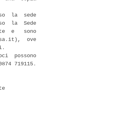
o  la  sede

o  la  Sede

e  e   sono

a.it),  ove

. 

ci  possono

874 719115. 

e 
