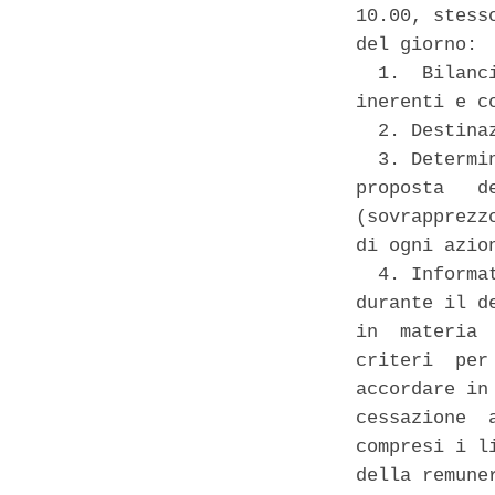
10.00, stess
del giorno: 

  1.  Bilanc
inerenti e co
  2. Destina
  3. Determi
proposta   d
(sovrapprezz
di ogni azio
  4. Informa
durante il d
in  materia 
criteri  per
accordare in
cessazione  
compresi i l
della remune