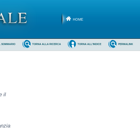
HOME
L SOMMARIO
TORNA ALLA RICERCA
TORNA ALL'INDICE
PERMALINK
 il
anzia