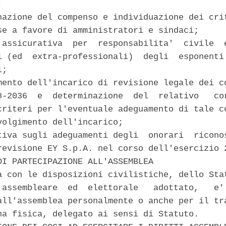
 

nazione del compenso e individuazione dei crit
se a favore di amministratori e sindaci; 

 assicurativa  per  responsabilita'  civile  e
i (ed  extra-professionali)  degli  esponenti 
; 

mento dell'incarico di revisione legale dei co
8-2036  e  determinazione  del  relativo   cor
criteri per l'eventuale adeguamento di tale co
volgimento dell'incarico; 

tiva sugli adeguamenti degli  onorari  riconos
revisione EY S.p.A. nel corso dell'esercizio 2
DI PARTECIPAZIONE ALL'ASSEMBLEA 

a con le disposizioni civilistiche, dello Stat
 assembleare  ed  elettorale   adottato,   e' 
all'assemblea personalmente o anche per il tra
na fisica, delegato ai sensi di Statuto. 
