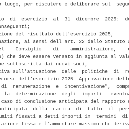
o luogo, per discutere e deliberare sul  segue
io  di  esercizio  al  31  dicembre  2025:  de
nseguenti; 

zione del risultato dell'esercizio 2025; 

nazione, ai sensi dell'art. 22 dello Statuto s
el    Consiglio    di    amministrazione,    d
o) che deve essere versato in aggiunta al valo
ne sottoscritta dai nuovi soci; 

tiva sull'attuazione  delle  politiche  di  re
ecorso dell'esercizio 2025. Approvazione delle
 di  remunerazione  e  incentivazione",  compr
  la  determinazione  degli  importi   eventua
 caso di conclusione anticipata del rapporto d
anticipata  della  carica  di  tutto  il  pers
imiti fissati a detti importi in  termini  di 
razione fissa e l'ammontare massimo che deriva