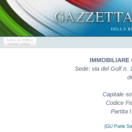
Avviso di rettifica
Errata corrige
IMMOBILIARE 
Sede: via del Golf n. 
d
Capitale so
Codice Fi
Partita
(GU Parte Se