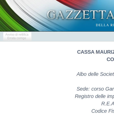
Avviso di rettifica
Errata corrige
CASSA MAURIZ
CO
Albo delle Socie
Sede: corso Gari
Registro delle i
R.E.A
Codice Fi