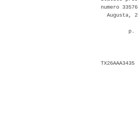
numero 33576
  Augusta, 2
         p. 
            