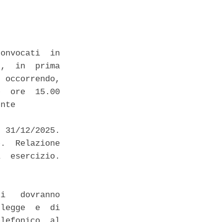
onvocati  in

,  in  prima

 occorrendo,

  ore  15.00

nte 

 31/12/2025.

.  Relazione

  esercizio.

i   dovranno

legge  e  di

lefonico  al
