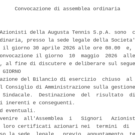
     Convocazione di assemblea ordinaria 

Azionisti della Augusta Tennis S.p.A. sono  c
dinaria, presso la sede legale della Societa'
 il giorno 30 aprile 2026 alle ore 08.00  e, 
onvocazione il giorno  10  maggio  2026  alle
, al fine di discutere e deliberare sul segue
 GIORNO 

azione del Bilancio di esercizio  chiuso  al 
l Consiglio di Amministrazione sulla gestione
 Sindacale.  Destinazione  del  risultato  di
i inerenti e conseguenti. 

d eventuali. 

venire  all'Assemblea  i   Signori   Azionist
 loro certificati azionari nei  termini  di  
so la sede  legale,  previo  appuntamento  te