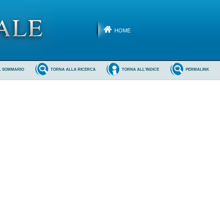
HOME
L SOMMARIO
TORNA ALLA RICERCA
TORNA ALL'INDICE
PERMALINK