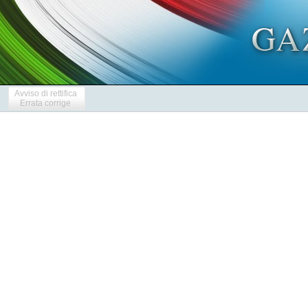
Avviso di rettifica
Errata corrige