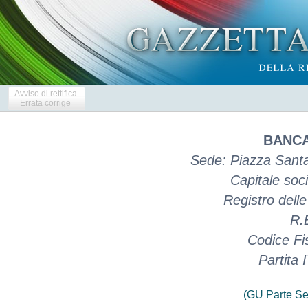
Avviso di rettifica
Errata corrige
BANCA 
Sede: Piazza Santa
Capitale soci
Registro dell
R.
Codice Fi
Partita
(GU Parte Se