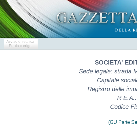
Avviso di rettifica
Errata corrige
SOCIETA' EDIT
Sede legale: strada 
Capitale social
Registro delle im
R.E.A.
Codice Fi
(GU Parte Se