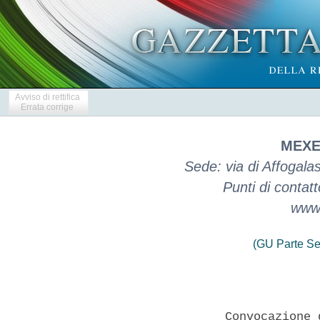
Avviso di rettifica
Errata corrige
MEXED
Sede: via di Affogal
Punti di contat
www
(GU Parte Se
                 Convocazione 