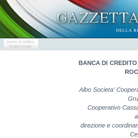
Avviso di rettifica
Errata corrige
BANCA DI CREDITO
ROC
Albo Societa' Cooper
Gru
Cooperativo Cassa
a
direzione e coordin
Ce