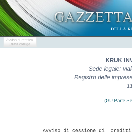
Avviso di rettifica
Errata corrige
KRUK INV
Sede legale: via
Registro delle impres
1
(GU Parte Se
 
Avviso di cessione di  crediti  pro-soluto  ai  sensi  del  combinato
disposto dell'articolo 1 e dell'articolo 4 della L. 30 aprile 1999 n.
130 (la "Legge  sulla  Cartolarizzazione")  e  dell'articolo  58  del
Decreto Legislativo del 1° settembre 1993, n. 385  (il  "Testo  Unico
Bancario"), corredato dall'informativa ai sensi dell'articolo 14  del
Regolamento UE 679/2016 in materia di protezione dei  dati  personali
(il "Regolamento") e del Provvedimento dell'Autorita' Garante per  la
          Protezione dei Dati Personali del 18 gennaio 2007 
 

  La societa' Kruk Investimenti S.r.l. (la "Societa'"), una  societa'
costituita in Italia ai sensi della Legge sulla Cartolarizzazione  ed
a unico socio, soggetta all'attivita' di direzione e coordinamento di
KRUK SA, con sede legale in Milano, Viale Sarca 235, codice fiscale e
numero d'iscrizione nel Registro  delle  Imprese  di  Milano,  Monza,
Brianza, Lodi n. 11759870964,  iscritta  nell'Elenco  delle  societa'
veicolo ai sensi  del  provvedimento  della  Banca  d'Italia  del  12
dicembre 2023 con numero 35812.7,  capitale  sociale  Euro  10.000,00
interamente versato, comunica di aver concluso in data 24 marzo  2026
un accordo di cessione di crediti individuabili in  blocco  concluso,
ai sensi e per gli effetti di cui al combinato disposto dell'articolo
1  e  dell'articolo  4  della   Legge   sulla   Cartolarizzazione   e
dell'articolo 58 del Testo Unico Bancario, avente efficacia economica
a partire dalla data del 28 febbraio 2026 (la "Data di  Valutazione")
ed efficacia giuridica a partire dal 25 marzo 2026,  con  i  seguenti
soggetti: 
  - AGOS DUCATO S.P.A.,  societa'  per  azioni  con  sede  legale  in
Milano, Viale Fulvio  Testi  280,  codice  fiscale  e  iscrizione  al
Registro delle Imprese di Milano, Monza Brianza, Lodi n. 08570720154,
capitale sociale pari a Euro 638.655.160,00,  iscritta  al  n.  19309
dell'Elenco tenuto dalla Banca d'Italia ai sensi  dell'art.  106  del
Testo Unico Bancario (come di seguito definito) ("Agos Ducato"); 
  - SUNRISE SPV 20 S.R.L., una societa'  a  responsabilita'  limitata
avente ad oggetto esclusivo la realizzazione di una o piu' operazioni
di cartolarizzazione di crediti, ai sensi  dell'art.  3  della  Legge
sulla Cartolarizzazione (come di seguito definita), con  sede  legale
in Viale Fulvio Testi 280, 20126 Milano, codice fiscale e  iscrizione
nel  Registro  delle  Imprese  di  Milano,  Monza  Brianza,  Lodi  n.
10015800963,  capitale  sociale  pari  ad  Euro  10.000,00,  iscritta
nell'Elenco delle societa' veicolo ai sensi del  provvedimento  della
Banca d'Italia del 12 dicembre  2023  con  numero  35384.7  ("Sunrise
20"); 
  - SUNRISE SPV 30 S.R.L., una societa'  a  responsabilita'  limitata
avente ad oggetto esclusivo la realizzazione di una o piu' operazioni
di cartolarizzazione di crediti, ai sensi  dell'art.  3  della  Legge
sulla Cartolarizzazione, con sede legale in Viale Fulvio  Testi  280,
20126 Milano, codice fiscale e iscrizione nel Registro delle  Imprese
di Milano, Monza Brianza, Lodi n. 10096370969, capitale sociale  pari
ad Euro 10.000,00, iscritta nell'Elenco  delle  societa'  veicolo  ai
sensi del provvedimento della Banca d'Italia del 12 dicembre 2023 con
numero 35409.2 ("Sunrise 30"); 
  - SUNRISE SPV 40 S.R.L., una societa'  a  responsabilita'  limitata
avente ad oggetto esclusivo la realizzazione di una o piu' operazioni
di cartolarizzazione di crediti, ai sensi  dell'art.  3  della  Legge
sulla Cartolarizzazione, con sede legale in Viale Fulvio  Testi  280,
20126 Milano, codice fiscale e iscrizione nel Registro delle  Imprese
di Milano, Monza Brianza, Lodi n. 10336950968, capitale sociale  pari
ad Euro 10.000,00, iscritta nell'Elenco  delle  societa'  veicolo  ai
sensi del provvedimento della Banca d'Italia del 12 dicembre 2023 con
numero 35458.9 ("Sunrise 40"); 
  - SUNRISE SPV 50 S.R.L., una societa'  a  responsabilita'  limitata
avente ad oggetto esclusivo la realizzazione di una o piu' operazioni
di cartolarizzazione di crediti, ai sensi  dell'art.  3  della  Legge
sulla Cartolarizzazione, con sede legale in Viale Fulvio  Testi  280,
20126 Milano, codice fiscale e iscrizione nel Registro delle  Imprese
di Milano, Monza Brianza, Lodi n. 10503990961, capitale sociale  pari
ad Euro 10.000,00, iscritta nell'Elenco  delle  societa'  veicolo  ai
sensi del provvedimento della Banca d'Italia del 12 dicembre 2023 con
numero 35505.7 ("Sunrise 50"); 
  - SUNRISE SPV Z60 S.R.L., una societa' a  responsabilita'  limitata
avente ad oggetto esclusivo la realizzazione di una o piu' operazioni
di cartolarizzazione di crediti, ai sensi  dell'art.  3  della  Legge
sulla Cartolarizzazione, con sede legale in Corso  Vittorio  Emanuele
II 24/28, 
  20122 Milano,  codice  fiscale  e  iscrizione  nel  Registro  delle
Imprese di Milano,  Monza  Brianza,  Lodi  n.  10672820965,  capitale
sociale pari ad Euro 10.000,00, iscritta nell'Elenco  delle  societa'
veicolo ai sensi  del  provvedimento  della  Banca  d'Italia  del  12
dicembre 2023 con numero 35559.4 ("Sunrise Z60"); 
  - SUNRISE SPV Z70 S.R.L., una societa' a  responsabilita'  limitata
avente ad oggetto esclusivo la realizzazione di una o piu' operazioni
di cartolarizzazione di crediti, ai sensi  dell'art.  3  della  Legge
sulla Cartolarizzazione, con sede legale in Corso  Vittorio  Emanuele
II 24/28, 
  20122 Milano,  codice  fiscale  e  iscrizione  nel  Registro  delle
Imprese di Milano,  Monza  Brianza,  Lodi  n.  10781790968,  capitale
sociale pari ad Euro 10.000,00, iscritta nell'Elenco  delle  societa'
veicolo ai sensi  del  provvedimento  della  Banca  d'Italia  del  12
dicembre 2023 con numero 35575.0 ("Sunrise Z70"); 
  - SUNRISE SPV Z90 S.R.L., una societa' a  responsabilita'  limitata
avente ad oggetto esclusivo la realizzazione di una o piu' operazioni
di cartolarizzazione di crediti, ai sensi  dell'art.  3  della  Legge
sulla Cartolarizzazione, con sede legale in Corso  Vittorio  Emanuele
II 24/28, 
  20122 Milano,  codice  fiscale  e  iscrizione  nel  Registro  delle
Imprese di Milano,  Monza  Brianza,  Lodi  n.  11210090962,  capitale
sociale pari ad Euro 10.000,00, iscritta nell'Elenco  delle  societa'
veicolo ai sensi  del  provvedimento  della  Banca  d'Italia  del  12
dicembre 2023 con numero 35706.1 ("Sunrise Z90"); 
  - SUNRISE SPV 92 S.R.L., una societa'  a  responsabilita'  limitata
avente ad oggetto esclusivo la realizzazione di una o piu' operazioni
di cartolarizzazione di crediti, ai sensi  dell'art.  3  della  Legge
sulla Cartolarizzazione, con sede legale in Via Montebello 27,  20121
Milano, codice fiscale e iscrizione nel  Registro  delle  Imprese  di
Milano, Monza Brianza, Lodi n. 11598590963, capitale sociale pari  ad
Euro 10.000,00, iscritta nell'Elenco delle societa' veicolo ai  sensi
del provvedimento della Banca  d'Italia  del  12  dicembre  2023  con
numero 35786.3 ("Sunrise 92"); 
  - SUNRISE SPV 93 S.R.L., una societa'  a  responsabilita'  limitata
avente ad oggetto esclusivo la realizzazione di una o piu' operazioni
di cartolarizzazione di crediti, ai sensi  dell'art.  3  della  Legge
sulla Cartolarizzazione, con sede legale in Via Montebello 27,  20121
Milano, codice fiscale e iscrizione nel  Registro  delle  Imprese  di
Milano, Monza Brianza, Lodi n. 11889550965, capitale sociale pari  ad
Euro 10.000,00, iscritta nell'Elenco delle societa' veicolo ai  sensi
del provvedimento della Banca  d'Italia  del  12  dicembre  2023  con
numero 35840.8 ("Sunrise 93"); 
  - SUNRISE SPV 94 S.R.L., una societa'  a  responsabilita'  limitata
avente ad oggetto esclusivo la realizzazione di una o piu' operazioni
di cartolarizzazione di crediti, ai sensi  dell'art.  3  della  Legge
sulla Cartolarizzazione, con sede legale in via Montebello 27,  20121
Milano, codice fiscale e iscrizione nel  registro  delle  imprese  di
Milano, Monza Brianza, Lodi n. 12251400961, capitale sociale pari  ad
Euro 10.000,00, iscritta nell'Elenco delle societa' veicolo ai  sensi
del provvedimento della Banca  d'Italia  del  12  dicembre  2023  con
numero 35887.9 ("Sunrise 94"); 
  - SUNRISE SPV 95 S.R.L., una societa'  a  responsabilita'  limitata
avente ad oggetto esclusivo la realizzazione di una o piu' operazioni
di cartolarizzazione di crediti, ai sensi  dell'art.  3  della  Legge
sulla Cartolarizzazione, con sede legale in Via Montebello 27,  20121
Milano, codice fiscale e iscrizione nel  Registro  delle  Imprese  di
Milano, Monza Brianza, Lodi n. 13361080966, capitale sociale pari  ad
Euro 10.000,00, iscritta nell'Elenco delle societa' veicolo ai  sensi
del provvedimento della Banca  d'Italia  del  12  dicembre  2023  con
numero 48532.6 ("Sunrise 95"); 
  - SUNRISE SPV 96 S.R.L., una societa'  a  responsabilita'  limitata
avente ad oggetto esclusivo la realizzazione di una o piu' operazioni
di cartolarizzazione di crediti, ai sensi  dell'art.  3  della  Legge
sulla Cartolarizzazione, con sede legale in Via Montebello 27,  20121
Milano, codice fiscale e iscrizione nel  registro  delle  imprese  di
Milano, Monza Brianza, Lodi n. 13982680962, capitale sociale pari  ad
Euro 10.000,00, iscritta nell'Elenco delle societa' veicolo ai  sensi
del provvedimento della Banca  d'Italia  del  12  dicembre  2023  con
numero 48647.2 ("Sunrise 96"), 
  (Sunrise 20, Sunrise 30,  Sunrise  40,  Sunrise  50,  Sunrise  Z60,
Sunrise Z70, Sunrise Z90, Sunrise 92, Sunrise 93, Sunrise 94, Sunrise
95 e Sunrise 96, collettivamente, le "Cedenti" e, ciascuna  di  esse,
una "Cedente"), ai sensi del quale  la  Societa'  ha  acquistato  pro
soluto dalla relativa Cedente tutti i crediti per capitale, interessi
di qualunque tipo e natura, spese ed ogni altro accessorio,  comunque
dovuti per legge o in base al rapporto da cui origina il credito, sue
successive modifiche, integrazioni con ogni pattuizione relativa, ivi
compresi atti di  accollo  o  espromissione,  con  ogni  garanzia  di
qualunque tipo, vantati dalla  relativa  Cedente  nei  confronti  dei
relativi obbligati  (collett