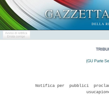
Avviso di rettifica
Errata corrige
TRIBU
(GU Parte Se
Notifica per  pubblici  procla
                     usucapion