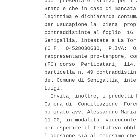
puo' presentare istanza per l'
Stato e che in caso di mancata
legittima e dichiaranda contum
per usucapione la  piena  prop
contraddistinte al foglio  16 
Senigallia, intestate a La Tor
(C.F.  04528030630,  P.IVA:  0
rappresentante pro-tempore, co
(FC) corso  Perticatari,  114,
particella n. 49 contraddistin
del Comune di Senigallia, inte
Luigi. 

  Invita, inoltre, i predetti 
Camera di  Conciliazione  Fore
nominato avv. Alessandro Maria
11:00, in modalita' videoconfe
per esperire il tentativo obbl
l'adesione sia al medesimo che