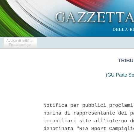
Avviso di rettifica
Errata corrige
TRIBU
(GU Parte Se
 
Notifica per pubblici proclami - Ricorso ex art.  1105  c.c.  per  la
nomina di rappresentante dei partecipanti alla comunione delle unita'
immobiliari site all'interno della  residenza  turistico  alberghiera
denominata "RTA Sport Campiglio" e  provvedimento  di  fissazione  di
                       udienza - R.G. 228/2026 
 

  Procedimento  pendente  sub  5865/2025  R.G.V.G.  -  G.R.  dott.ssa
Giuseppina   Passarelli   -   Il   dott.   Nicola    Collini    (C.F.
CLLNCL72H06F205T), residente in Madonna  di  Campiglio  (TN),  piazza
Brenta Alta n. 23, elettivamente domiciliato in Trento, via  Grazioli
n.  16,   presso   lo   studio   dell'avv.   Stefano   Grassi   (C.F.
GRSSFN72P27H330R    -    avvstefanograssi@recapitopec.it    -     fax
0461/1810101), il quale lo rappresenta e difende in forza di  procura
speciale conferita su supporto cartaceo e  trasmessa  telematicamente
in copia informatica autenticata con firma digitale ex  art.  83,  3°
comma c.p.c.  unitamente  al  ricorso  ex  art.  1105  c.c.  di  data
17.12.2025, con quest'ultimo atto ha chiesto al Tribunale di  Trento,
in conformita' a quanto previsto dall'art. 8  del  Regolamento  della
residenza turistico alberghiero sita a  Madonna  di  Campiglio  (TN),
denominata "RTA Sport Campiglio", di nominare lo stesso dott.  Nicola
Collini rappresentante dei partecipanti alla comunione delle seguenti
unita'  immobiliari  poste  all'interno  della  predetta   struttura,
individuate all'Ufficio del Libro Fondiario di Tione di  Trento  come
segue: C.C. Pinzolo, P.T. 1925II, p.ed. 526, pp.mm. 4, 5, 8, 10,  11,
12, 13, 14, 23, 24, 30 e 39. Con provvedimento di data 14.01.2026  il
Presidente del Collegio, dott.ssa Giuliana Segna, ha fissato  udienza
per il giorno 18.03.2026 ore 9:45 assegnando termine per la  notifica
sino al 14.02.2026, poi prorogato su istanza del dott. Nicola Collini
di  data  10.02.2026,  con  provvedimento  di  data  02.03.2026,   al
04.05.2026 e conseguente rinvio dell'udienza  al  giorno  18.06.2026,
ore 10:00. 
  A seguito di ricorso ex artt. 150 cod. proc. civ. e 50  disp.  att.
cod. proc. civ. di data 26.01.2026  del  dott.  Nicola  Collini,  con
provvedimento di data  18.03.2026  il  Presidente  del  Tribunale  di
Trento,  visto  il  parere  favorevole  del  Pubblico  Ministero,  ha
autorizzato la notifica ai comproprietari per  pubblici  proclami  ai
sensi dell'art. 150 cod. proc. civ. Pertanto, ai sensi dell'art.  150
cod. proc. civ., si notifica il ricorso ex art.  1105  c.c.  di  data
17.12.2025  del  dott.  Nicola  Collini,  la  procura  speciale,   il
provvedimento di  data  14.01.2026  di  fissazione  dell'udienza  del
18.03.2026 ore 9:45, l'istanza per la  proroga  del  termine  per  la
notifica di data 10.02.2026, il  provvedimento  di  proroga  di  data
02.03.2026, il ricorso ex art. 150 c.p.c. di data 26.01.2026, nonche'
il provvedimento di autorizzazione di data  18.03.2026,  ai  seguenti
comproprietari delle unita' immobiliari sopra individuate: 
  Alvino  Salvatore  C.F.  LVNSVT41T21L182M;  Angelucci  Maria   C.F.
NGLMRA49L68I234S; Autorino  Elvira  C.F.  TRNLVR49R71L273W;  Bellanca
Vincenzo    C.F.    BLLVCN48R08F830W;    Carollo     Iolanda     C.F.
CRLLND49M58L282T; Coraci Anna C.F. CRCNNA39A41F359P; Danesi  Giuseppe
Paolo   C.F.    DNSGPP53R13H598G;    De    Denaro    Giuliana    C.F.
DONGLN39H46Z118U;  Esposito  Orsola  C.F.  SPSRSL43A68G964D;  Faraone
Claudio Andrea C.F. FRNCDN63A20F205P; Finmec S.r.l. C.F. 00310480371;
Forlasi Paola C.F. FRLPLA54G53C390C;  Giapponesi  Tarenghi  Antonella
C.F.    GPPNNL57S55D574D;    Ianiello    Alfonso    Fabrizio     C.F.
NNLLNS70H25A783L; Ianiello Emanuela C.F.  NNLMNL74D47A783F;  Ianiello
Gianluca    C.F.    NNLGLC71T23A783S;    Ianiello    Ornella     C.F.
NNLRLL68E52G902N;  Iannotta   Erminia   C.F.   NNTRMN43M54A483H;   La
Peccerella Nazzareno C.F.  LPCNZR64A25A783O;  Maestri  Stefania  C.F.
MSTSFN75B57H223D; Maietta Attilio nato  il  1.3.1935  a  Laurana  (in
comunione legale con De Denaro Giuliana  nata  il  6.6.1939  a  Zara;
Mazza   Brunello   C.F.   MZZBNL31B18A509E;   Mottola   Irene    C.F.
MTTRNI38S52F839Z;  Niosi  Michele  C.F.  NSIMHL40M06F158M;   Olivieri
Vincenzo    C.F.    LVRVCN43D59L609I;    Ordine    Gianfranco    C.F.
RDNGFR62D07H703J; Pannillo Dolores Antonella  C.F.  PNNDRS65E63C359M;
Perricone Doriana C.F. PRRDRN43B37L100T; Picciotto Maria Carmela C.F.
PCCMCR41L48F158G;  Pracanica  Giuseppe  C.F.  PRCGPP34D28F158N;  Sala
Maria  Piera   C.F.   SLAMPR66H68D643S;   Santillo   Francesco   C.F.
SNTFNC43M01B963B; Scaccabarozzi Ivana C.F. SCCVNI46L53F205S; Soffitta
Arturo    C.F.    SFFRTR48B29G273Q;    Stanzione    Pasquale     C.F.
STNOQL45L03I809A;  Titone  Antonella  C.F.  TTNNNL42S52G273Z;  Torres
Pasquale C.F. TRRPQL27L27Z404T; Armao Attilio C.F.  RMATTL54E12G273S;
Bamonte Giulia C.F. BMNGLI39P50G192R; Bari Ugo C.F. BRAGUO56B10L049I;
Bena  Maria  Luisa  C.F.  BNEMLS51S45M144U;  Bochicchio  Bruno   C.F.
BCHBRN40H29H277W; Borgioli Valentina C.F. BRGVNT75E46G999R; Bresciani
Maria  Grazia   C.F.   BRSMGR64M66H717R;   Colella   Francesco   C.F.
CLLFNC43T20A662Y;  De  Stefano  Alessandro   C.F.   DSTLSN76P19A509B;
Furiosi  Domenico  C.F.  FRSDNC53L22E648G;  Garsicova  Jarmila   C.F.
GRSJML57A51Z156X; Immobiliare G.M. S.r.l. C.F. 00083320523;  Le  Moli
Gabriele   C.F.    LMLGRL68S01G273B;    Lichinchi    Angelika    C.F.
LCHNLK76D51Z105T; Lichinchi Giuseppe C.F. LCHGPP28R18G942U; Marosport
di Galletti Rossana e C. S.n.c. C.F. 00798350492;  Melandri  Marcello
C.F.  MLNMCL52L21C663V;  Moretti  Caterina   C.F.   MRTCRN45E47A662M;
Palazzi Alessandro C.F. PLZLSN53A26A662D; Rausa Maria Cecilia  Simona
C.F.  RSAMCC58S62G751O;  Romagni  Aleandro   C.F.   RMGLDR77P09H769N;
Sementa  Maurizio  C.F.  SMNMRZ40P22E463E;  Vigolini  Giuliana   C.F.
VGLGLN48R45C703H; Bolignani  Giovanni  Mario  C.F.  BLGGNN69P01F158N;
Bonetti  Luigi  C.F.   BNTLGU40H22B157Z;   Burgarella   Italia   C.F.
BRGTLI51S63G273X; Cavallaro Stefania  C.F.  CVLSFN64P63F158I;  Ciulla
Grazia   Maria   C.F.   CLLGZM37A50G347M;   Contu    Giuliana    C.F.
CNTGLN37A49E387B;  Corsi  Rolando  C.F.   CRSRND36R06I716V;   Damiano
Antonio C.F. DMNNTN48L24F839D; De Marzo Giulio C.F. DMRGLI49D13A662A;
Del  Vecchio  Rosalba  C.F.  DLVRLB39D70F839Z;  Dodi   Antonio   C.F.
DDONTN49A23I153F;  Durissimi  Mario  C.F.  DRSMRA36A19L424T;  Ferreri
Loris  C.F.  FRRLRS96L12C319N;  Finaer   S.r.l.   C.F.   02464520986;
Gancitano  Antonino  C.F.  GNCNNN50A29F061Y;  Graziano   Luigi   C.F.
GRZLGU65E30F839A;  Hydra   S.r.l.   in   Liquidazione   (gia'   Hydra
International Trade And Business Consult S.r.l.) C.F. 01528290339; La
Loggia  Goffredo  C.F.  LLGGFR49T19G273P;  Lambertucci   Vasco   C.F.
LMBVSC38R04A864N; Lewis Jordan James C.F. LWSJDN95B08Z401Q; Mandolini
Silvana   C.F.   MNDSVN41T50H501Z;   Mariani   Amelia   Maria    C.F.
MRNMMR61L70A883I; Minelli Paola C.F. MNLPLA72T48A944O; Morello Angelo
C.F. MRLNGL56T08G273Z; Moretti Angela  C.F.  MRTNGL49M48A662R;  Motta
Alfio C.F. MTTLFA40D04H501Q; Motta Fabio C.F. MTTFBA72B15H501F; Motta
Raffaella    C.F.    MTTRFL73S63H501B;    Motta     Riccardo     C.F.
MTTRCR76M24H501G;  Nigro  Ave   C.F.   NGRVAE39H56F531E;   Patricelli
Vincenzo   C.F.    PTRVCN40A28Z115J;    Potenza    Incoronata    C.F.
PTNNRN41A58I054E; Salvotti Vittorio C.F. SLVVTR52P11L626R;  Schneider
Gertrud    C.F.    SCHGTR41H57Z112S;    Sommonte    Antonella    C.F.
SMMNNL67B47F839V;  Vitti  Cosimo   C.F.   VTTCSM39H18L049D;   Zincati
Giancarlo   C.F.   ZNCGCR38L01H274M;   Ballerino   Alessandra    C.F.
BLLLSN42S59H501Q; Brucculeri Lorenza Valeria  C.F.  BRCLNZ60D46H148T;
Bufano   Emanuele   C.F.   BFNMNL74M20A893P;   Bufano   Pietro   C.F.
BFNPTR76C23A893N;  Cagnani  Adriano  C.F.  CGNDRN73E04G535Y;  Cagnani
Stefano    C.F.    CGNSFN73E04G535S;    Cantella    Vittorio     C.F.
CNTVTR43P15F839F;  C.E.D.  Centro  Edile  Direzionale   S.r.l.   C.F.
80002290114; Celletti Rosella  C.F.  CLLRLL48S49H501W;  Wally  Europe
S.r.l. in Liquidazione (gia' C.N.B. S.r.l.) C.F.  01070060411;  Dardi
Roberta   C.F.   DRDRRT73F68P680A;   De    Nicola    Gianluca    C.F.
DNCGLC70R09A783L;  Di  Rienzo  Maria   Pia   C.F.   DRNMRP38D66F740T;
Donfrancesco Gerardo C.F. DNFGRD47H15D810R; Feliciotti  Mariano  C.F.
FLCMRN45H18H501D; Ferlisi Salvatore C.F. FRLSVT58A21H149F; Fiorentini
Patrizia    C.F.    FRNPRZ54D55F205H;    Foschini    Marilina    C.F.
FSCMLN70T52A783I; Frigerio Davide C.F.  FRGDVD66P06C933D;  Lo  Cicero
Gaetano    C.F.    LCCGTN48G28G273I;    Mancini     Riccardo     C.F.
MNCRCR73D30H501W; Mazzarolo Angelo Immobiliare  S.a.s.  di  Mazzarolo
Angelo  C.F.  03593270261;  Morgia  Eugenio  C.F.   MRGGNE39A07H501E;
Pasquino  Vincenzo  C.F.  PSQVCN47S03G370S;  Pastore  Vincenza   C.F.
PSTVCN47D44A783M; Radaelli Daniela  C.F.  RDLDNL68E43C933V;  Radaelli
Irene C.F. RDLLRN70R52C933Y; Regoli  Michele  C.F.  RGLMHL67S05B300K;
Sabbatini  Lucio  C.F.  SBBLCU53A02A462N;  Sangirardi  Michele   C.F.
SNGMHL48P01L049H;  Tagliavia  Carmela  CF.:  TGLCML49C61G273F;  Tocci
Michele C.F. TCCMHL38A01H806O; Tozzi Paolo C.F. TZZPLA56A20B519K; Zam
S.r.l.  C.F.  03619010162;  Andreula  Teresa  C.F.  NDRTRS46D47A662P;
Avallone  Barbara  C.F.  VLLBBR43B55I829Y;  Bajardi   Antonino   C.F.
BJRNNN56D07G273B; Bajardi Ida C.F. BJRDIA50T43F158C;  Bellezza  Maria
Rita C.F. BLLMRT57E67H501W; Di Benedetto Paolo C.F. DBNPLA72L07H501D;
Di Benedetto Raffaella C.F. DBNRFL70T60H501X;  Egger  Annamaria  C.F.
GGRNNR52E58E959U; Sas Europietre di Giraudo  Maria  Grazia  e  C.  in
Liquidazione (gia' Europietre di Giraudo Maria Grazia  S.a.s.)  P.IVA
00454790049; Fanelli Grazia Adele  C.F.  FNLGZD45S62F052L;  Maiellaro
Vincenzo    C.F.    MLLVCN44B10A662J;    Manzari    Vincenzo     C.F.
MNZVCN35R02F052E; Passagrilli Stefano C.F.  PSSSFN81L05H501E;  Ragone
Annamaria C.F. RGNNMR51L63H703O; Rech Maurizio C.F. RCHMRZ62C30L378M;
Sampo'  Annamaria   C.F.   SMPNMR47C53D205Z;   Sestili   Dario   C.F.
SSTDRA52D28B643J; Sisinni Maria C.F. SSNMRA60D65F158K; Arzilo  Danilo
C.F. 