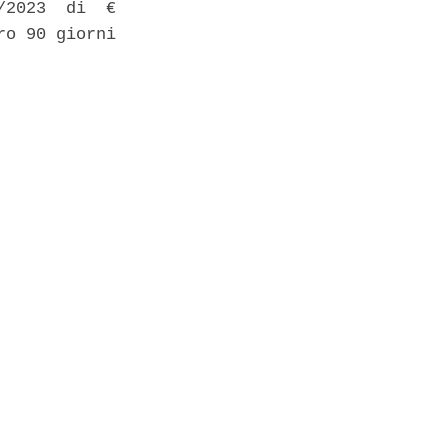
2023  di  €

o 90 giorni 
