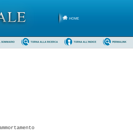
HOME
L SOMMARIO
TORNA ALLA RICERCA
TORNA ALL'INDICE
PERMALINK
mmortamento
