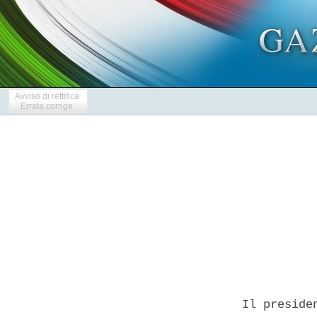
Avviso di rettifica
Errata corrige
            
  Il preside