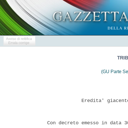
Avviso di rettifica
Errata corrige
TRIB
(GU Parte Se
              Eredita' giacent
  Con decreto emesso in data 3