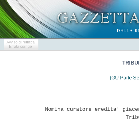
Avviso di rettifica
Errata corrige
TRIBU
(GU Parte Se
Nomina curatore eredita' giace
                          Tribu