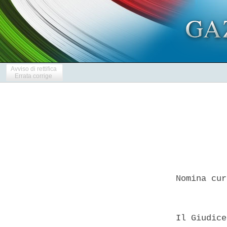
Avviso di rettifica
Errata corrige
  Nomina cur
  Il Giudice