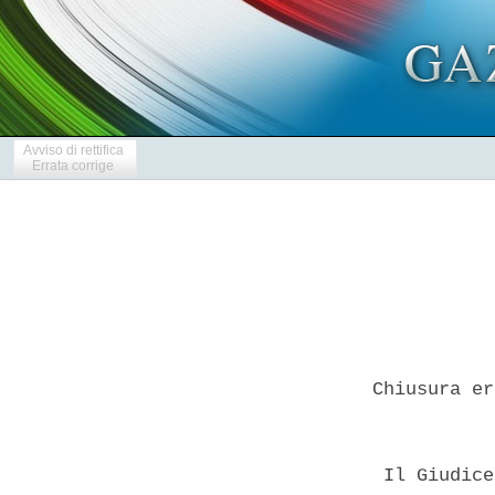
Avviso di rettifica
Errata corrige
 Chiusura er
  Il Giudice