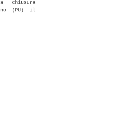
a   chiusura

no  (PU)  il
