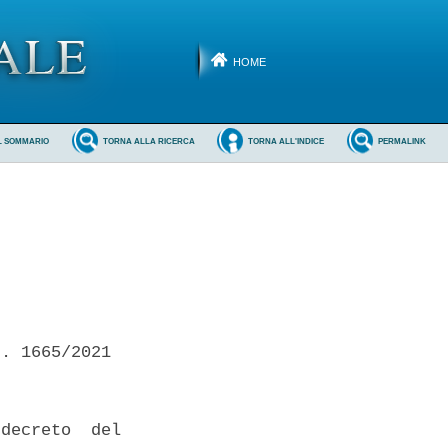
HOME
L SOMMARIO
TORNA ALLA RICERCA
TORNA ALL'INDICE
PERMALINK
. 1665/2021 

decreto  del
