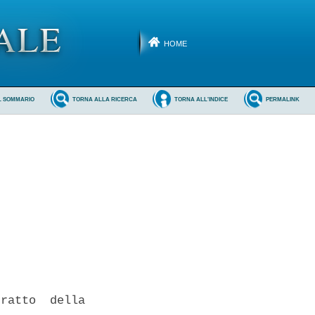
HOME
L SOMMARIO
TORNA ALLA RICERCA
TORNA ALL'INDICE
PERMALINK
ratto  della
