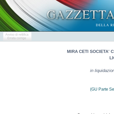
Avviso di rettifica
Errata corrige
MIRA CETI SOCIETA' 
L
in liquidazi
(GU Parte Se