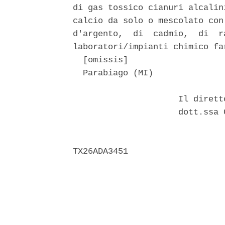
di gas tossico cianuri alcalin
calcio da solo o mescolato con
d'argento,  di  cadmio,  di  r
laboratori/impianti chimico far
  [omissis] 

  Parabiago (MI) 

                     Il dirett
                     dott.ssa 