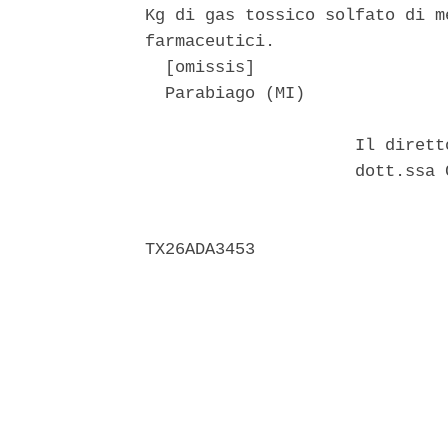
Kg di gas tossico solfato di m
farmaceutici. 

  [omissis] 

  Parabiago (MI) 

                     Il dirett
                     dott.ssa 