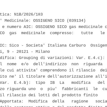
tica: N1B/2026/183 

' Medicinale: OSSIGENO SICO (039134) 

 e numero AIC: OSSIGENO SICO gas medicinale c
CO  gas  medicinale  compresso:   tutte   le 


IC: Sico - Societa' Italiana Carburo  Ossigen
i, 9 - 20121 - Milano 

difica: Grouping di variazioni: Var. E.4.c): 
l  nome  e/o  dell'indirizzo  non  riguarda  
le cui attivita' comprendono il rilascio  dei
ito ne' il titolare dell'autorizzazione all'i
Var.  E.4.b):  tipo  IB  La   modifica   del 
zo riguarda uno  o  piu'  fabbricanti  le  cu
il rilascio dei lotti del prodotto finito 

Apportata:  Modifica  della   ragione   socia