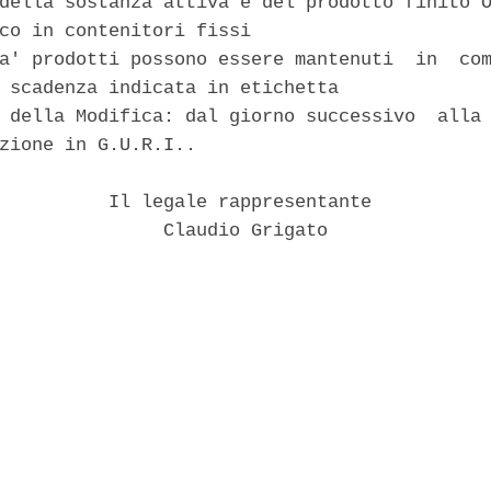
della sostanza attiva e del prodotto finito O
co in contenitori fissi 

a' prodotti possono essere mantenuti  in  com
 scadenza indicata in etichetta 

 della Modifica: dal giorno successivo  alla 
zione in G.U.R.I.. 

          Il legale rappresentante 

               Claudio Grigato 
