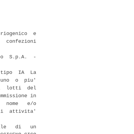
riogenico  e

  confezioni

o  S.p.A.  -

tipo  IA  La

uno  o  piu'

  lotti  del

mmissione in

  nome   e/o

i  attivita'

le   di   un
