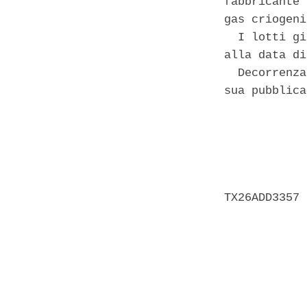
fabbricante 
gas criogeni
  I lotti gi
alla data di
  Decorrenza
sua pubblica
            
            