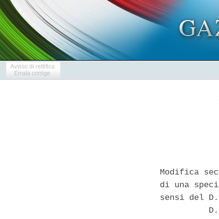
Avviso di rettifica
Errata corrige
Modifica sec
di una speci
sensi del D.
          D.