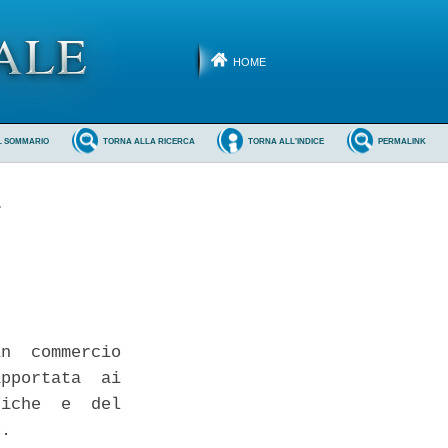
HOME
L SOMMARIO
TORNA ALLA RICERCA
TORNA ALL'INDICE
PERMALINK
.
n  commercio

pportata  ai

iche  e  del

. 
