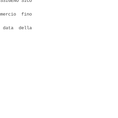
SSIGENO SICO

mercio  fino

 data  della
