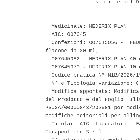
                s.m.i. e del D
  Medicinale: HEDERIX PLAN 

  AIC: 007645 

  Confezioni: 007645056 -  HED
flacone da 30 ml; 

  007645082 - HEDERIX PLAN 40 
  007645070 - HEDERIX PLAN 10 
  Codice pratica N° N1B/2026/15
  N° e Tipologia variazione: C
  Modifica apportata: Modifica
del Prodotto e del Foglio  Ill
PSUSA/00000843/202501 per medi
modifiche editoriali per allin
  Titolare AIC: Laboratorio  F
Terapeutiche S.r.l. 
