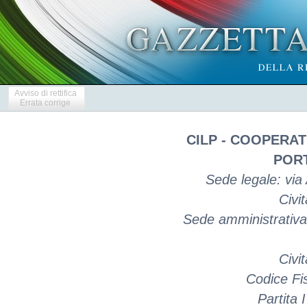
Avviso di rettifica
Errata corrige
CILP - COOPERA
PORT
Sede legale: via
Civi
Sede amministrativa:
Civi
Codice Fi
Partita