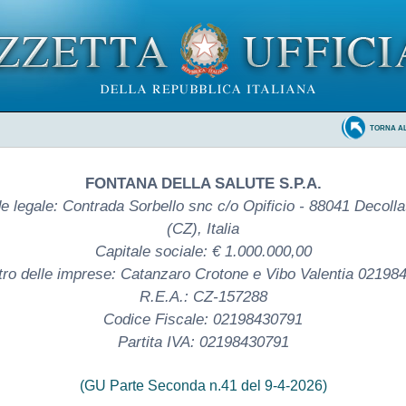
TORNA A
FONTANA DELLA SALUTE S.P.A.
e legale: Contrada Sorbello snc c/o Opificio - 88041 Decolla
(CZ), Italia
Capitale sociale: € 1.000.000,00
tro delle imprese: Catanzaro Crotone e Vibo Valentia 02198
R.E.A.: CZ-157288
Codice Fiscale: 02198430791
Partita IVA: 02198430791
(GU Parte Seconda n.41 del 9-4-2026)