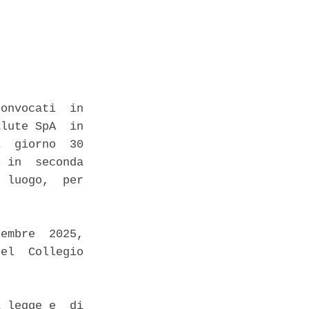
onvocati  in

lute SpA  in

  giorno  30

 in  seconda

 luogo,  per

embre  2025,

el  Collegio



 legge e  di
