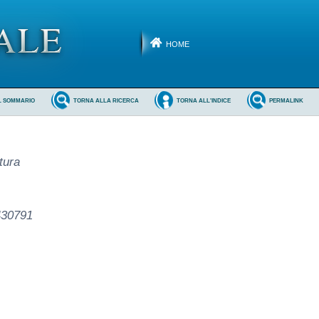
HOME
L SOMMARIO
TORNA ALLA RICERCA
TORNA ALL'INDICE
PERMALINK
tura
430791