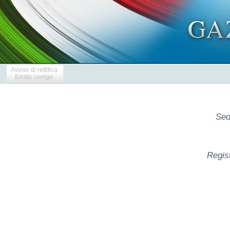
Avviso di rettifica
Errata corrige
Sed
Regis