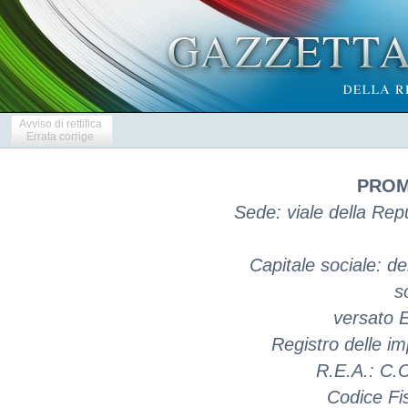
Avviso di rettifica
Errata corrige
PROM
Sede: viale della Rep
Capitale sociale: d
s
versato 
Registro delle i
R.E.A.: C.
Codice Fi