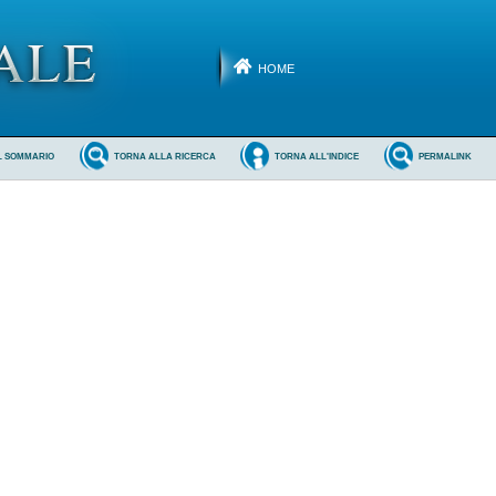
HOME
L SOMMARIO
TORNA ALLA RICERCA
TORNA ALL'INDICE
PERMALINK