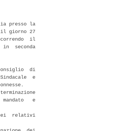
ia presso la

il giorno 27

correndo  il

 in  seconda

onsiglio  di

Sindacale  e

onnesse. 

terminazione

 mandato   e

ei  relativi

nazione  dei
