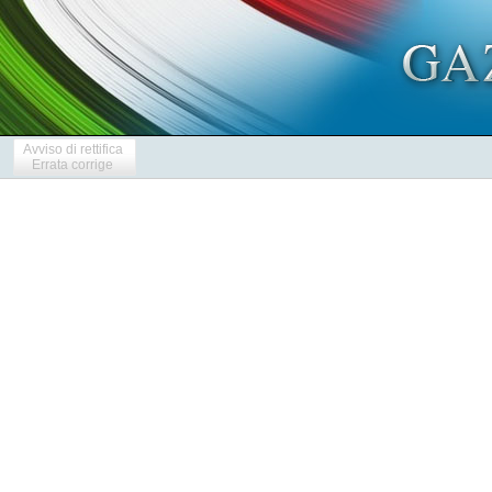
Avviso di rettifica
Errata corrige