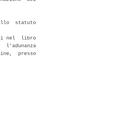
llo  statuto

i nel  libro

  l'adunanza

ine,  presso
