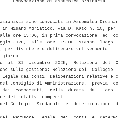
     Convocazione di assemblea ordinaria 

azionisti sono convocati in Assemblea Ordinar
 in Misano Adriatico, via D. Kato n. 10, per 
alle ore 15:00, in prima convocazione  ed  oc
ggio 2026,  alle  ore  15:00  stesso  luogo, 
, per discutere e deliberare sul seguente 

 giorno 

o  al  31  dicembre  2025,  Relazione  del  C
one sulla gestione; Relazione del  Collegio  
 Legale dei conti: Deliberazioni relative e c
del Consiglio di Amministrazione,  previa  de
 dei  componenti,  della  durata  del  loro  
ne dei relativi compensi 

del Collegio  Sindacale  e  determinazione  d
del  Revisore  Legale  dei  conti  e  determi