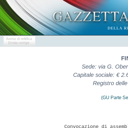
Avviso di rettifica
Errata corrige
FI
Sede: via G. Oberd
Capitale sociale: € 2
Registro dell
(GU Parte Se
        Convocazione di assemb