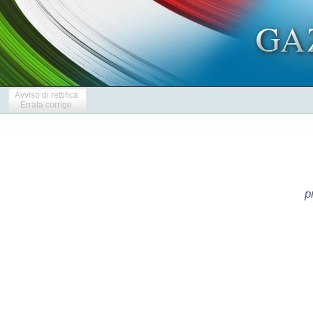
Avviso di rettifica
Errata corrige
p