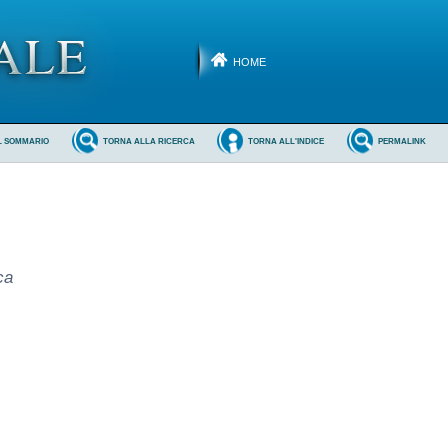
HOME
L SOMMARIO
TORNA ALLA RICERCA
TORNA ALL'INDICE
PERMALINK
ca