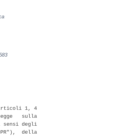
ca
583