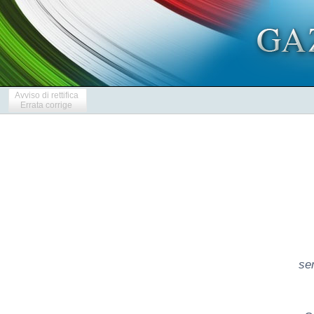
Avviso di rettifica
Errata corrige
se