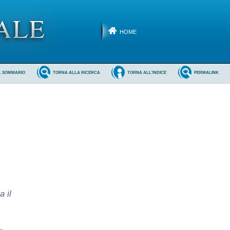
HOME
L SOMMARIO
TORNA ALLA RICERCA
TORNA ALL'INDICE
PERMALINK
 il